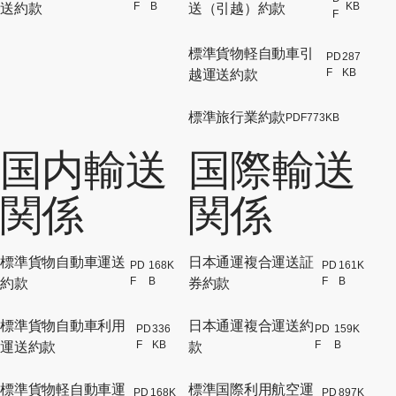
[別ウィンドウでPDFファイルが開
[別
F
B
KB
送約款
送（引越）約款
F
標準貨物軽自動車引
PD
287
[別
F
KB
越運送約款
標準旅行業約款
PDF
773KB
[別ウィ
国内輸送
国際輸送
関係
関係
標準貨物自動車運送
日本通運複合運送証
PD
168K
PD
161K
[別ウィンドウでPDFファイルが開
[別
F
B
F
B
約款
券約款
標準貨物自動車利用
日本通運複合運送約
PD
336
PD
159K
[別ウィンドウでPDFファイルが開
[別
F
KB
F
B
運送約款
款
標準貨物軽自動車運
標準国際利用航空運
PD
168K
PD
897K