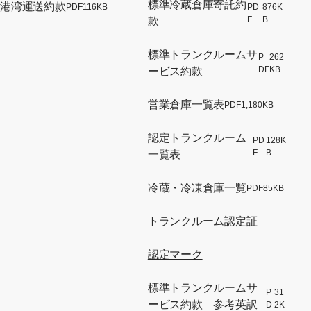
標準冷蔵倉庫寄託約
港湾運送約款
PDF
116KB
PD
876K
[別ウィンドウでPDFファイルが開きます]
[別
F
B
款
標準トランクルームサ
P
262
[別
DF
KB
ービス約款
営業倉庫一覧表
PDF
1,180KB
[別ウ
認定トランクルーム
PD
128K
[別
F
B
一覧表
冷蔵・冷凍倉庫一覧
PDF
85KB
[別
トランクルーム認定証
認定マーク
標準トランクルームサ
P
31
ービス約款 参考英訳
D
2K
[別