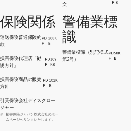
F
B
文
保険関係
警備業標
識
運送保険普通保険約
PD
208K
[別ウィンドウでPDFファイルが開
F
B
款
警備業標識（別記様式
PD
58K
[別
損害保険代理店「勧
F
B
第2号）
PD
109
[別ウィンドウでPDFファイルが開
F
KB
誘方針」
損害保険商品の販売
PD
102K
[別ウィンドウでPDFファイルが開
F
B
方針
引受保険会社ディスクロー
[別ウィンドウで開く]
ジャー
※
損害保険ジャパン株式会社のホー
ムページへリンクいたします。