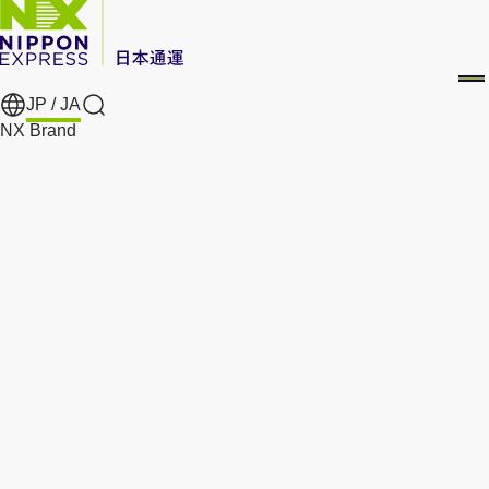
JP /
JA
Search
NX Brand