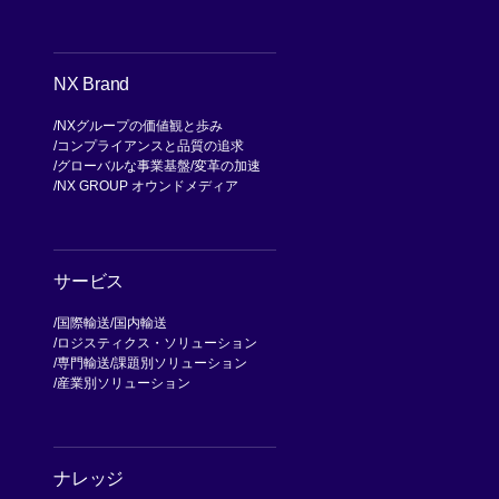
NX Brand
NXグループの価値観と歩み
コンプライアンスと品質の追求
グローバルな事業基盤
変革の加速
NX GROUP オウンドメディア
サービス
国際輸送
国内輸送
ロジスティクス・ソリューション
専門輸送
課題別ソリューション
産業別ソリューション
ナレッジ