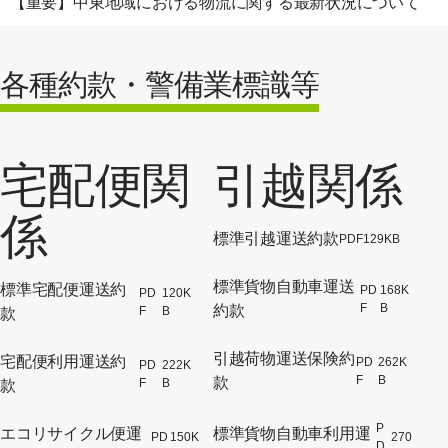
【重要】中東地域における物流に関する最新状況について
各種約款・警備業標識等
宅配便関
引越関係
係
標準引越運送約款
PDF
129KB
[別ウ
標準貨物自動車運送
標準宅配便運送約
PD
168K
PD
120K
[別
F
B
[別ウィンドウでPDFファイルが開
約款
F
B
款
引越荷物運送保険約
宅配便利用運送約
PD
262K
PD
222K
[別
F
B
[別ウィンドウでPDFファイルが開
款
F
B
款
P
エコリサイクル便運
標準貨物自動車利用運
PD
150K
270
D