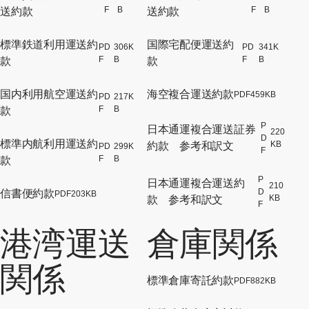
[別ウィンドウでPDFファイルが開
[別
F
B
F
B
送約款
送約款
標準鉄道利用運送約
国際宅配便運送約
PD
306K
PD
341K
[別ウィンドウでPDFファイルが開
[別
F
B
F
B
款
款
国内利用航空運送約
海空複合運送約款
PDF
459KB
PD
217K
[別ウ
[別ウィンドウでPDFファイルが開
F
B
款
P
日本通運複合運送証券
220
D
[別
標準内航利用運送約
KB
約款 参考和訳文
PD
299K
F
[別ウィンドウでPDFファイルが開
F
B
款
P
日本通運複合運送約
210
D
信書便約款
PDF
203KB
[別
KB
[別ウィンドウでPDFファイルが開きます]
款 参考和訳文
F
港湾運送
倉庫関係
関係
標準倉庫寄託約款
PDF
882KB
[別ウ