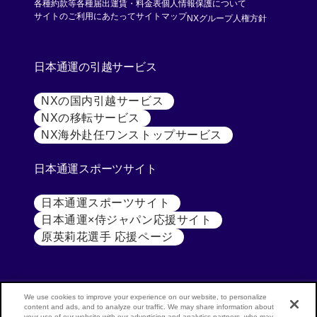
各種約款等
各種届出運賃・料金表
個人情報保護について
[別ウィンド
サイトのご利用にあたって
サイトマップ
NXグループ人権方針
日本通運の引越サービス
NXの国内引越サービス
[別ウィンドウで開く]
NXの移転サービス
[別ウィンドウで開く]
NX海外赴任ワンストップサービス
[別ウィンドウで開
日本通運スポーツサイト
日本通運スポーツサイト
[別ウィンドウで開く]
日本通運×侍ジャパン応援サイト
[別ウィンドウで開く
原英莉花選手 応援ページ
[別ウィンドウで開く]
We use cookies to improve your experience on our website, to personalize
content and ads, and to analyze our traffic. We may share information about
your use of our website with our advertising and analytics partners, who may