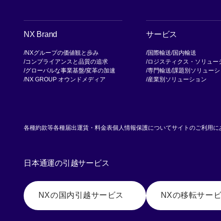
NX Brand
サービス
NXグループの価値観と歩み
国際輸送
国内輸送
コンプライアンスと品質の追求
ロジスティクス・ソリュー
グローバルな事業基盤
変革の加速
専門輸送
課題別ソリューシ
NX GROUP オウンドメディア
産業別ソリューション
各種約款等
各種届出運賃・料金表
個人情報保護について
サイトのご利用に
日本通運の引越サービス
NXの国内引越サービス
NXの移転サー
[別ウィンドウで開く]