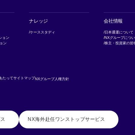
ナレッジ
会社情報
ケーススタディ
日本通運について
ション
NXグループにつ
ョン
株主・投資家の皆
[別ウィンドウで開く]
あたって
サイトマップ
NXグループ人権方針
ビス
NX海外赴任ワンストップサービス
[別ウィンドウで開く]
[別ウィンド