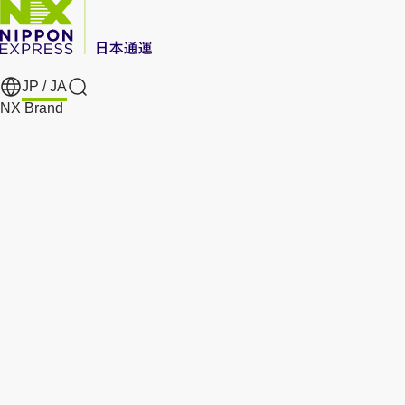
JP /
JA
Search
NX Brand