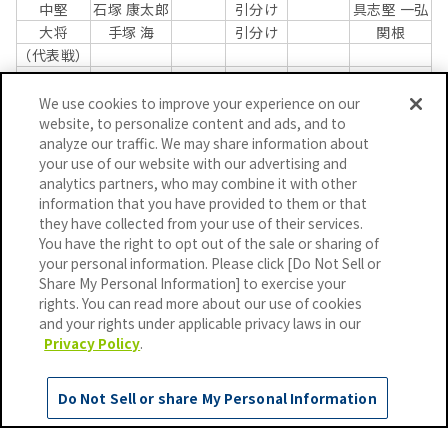
中堅
石塚 康太郎
引分け
具志堅 一弘
大将
手塚 海
引分け
関根
（代表戦）
補欠
We use cookies to improve your experience on our
website, to personalize content and ads, and to
analyze our traffic. We may share information about
三部
your use of our website with our advertising and
analytics partners, who may combine it with other
information that you have provided to them or that
2回戦
they have collected from your use of their services.
You have the right to opt out of the sale or sharing of
your personal information. Please click [Do Not Sell or
日本通運A
1
-
0
JFEスチール
Share My Personal Information] to exercise your
先鋒
矢野 裕一朗
引分け
東海
rights. You can read more about our use of cookies
中堅
日當 将人
引分け
田邊
and your rights under applicable privacy laws in our
Privacy Policy
.
大将
丸峯 龍勝
背負い体落とし
ボビエル 純貴
（代表戦）
補欠
Do Not Sell or share My Personal Information
3回戦