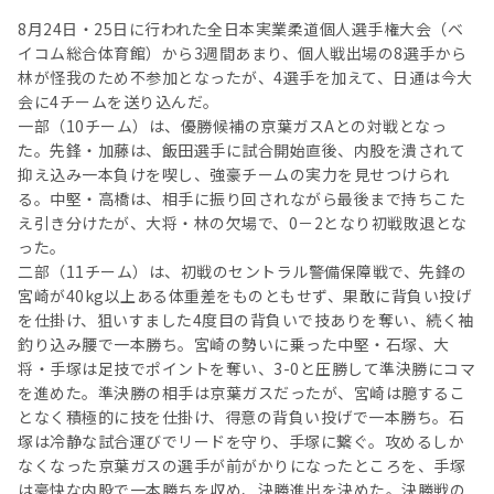
8月24日・25日に行われた全日本実業柔道個人選手権大会（ベ
イコム総合体育館）から3週間あまり、個人戦出場の8選手から
林が怪我のため不参加となったが、4選手を加えて、日通は今大
会に4チームを送り込んだ。
一部（10チーム）は、優勝候補の京葉ガスAとの対戦となっ
た。先鋒・加藤は、飯田選手に試合開始直後、内股を潰されて
抑え込み一本負けを喫し、強豪チームの実力を見せつけられ
る。中堅・高橋は、相手に振り回されながら最後まで持ちこた
え引き分けたが、大将・林の欠場で、0－2となり初戦敗退とな
った。
二部（11チーム）は、初戦のセントラル警備保障戦で、先鋒の
宮崎が40kg以上ある体重差をものともせず、果敢に背負い投げ
を仕掛け、狙いすました4度目の背負いで技ありを奪い、続く袖
釣り込み腰で一本勝ち。宮崎の勢いに乗った中堅・石塚、大
将・手塚は足技でポイントを奪い、3-0と圧勝して準決勝にコマ
を進めた。準決勝の相手は京葉ガスだったが、宮崎は臆するこ
となく積極的に技を仕掛け、得意の背負い投げで一本勝ち。石
塚は冷静な試合運びでリードを守り、手塚に繋ぐ。攻めるしか
なくなった京葉ガスの選手が前がかりになったところを、手塚
は豪快な内股で一本勝ちを収め、決勝進出を決めた。決勝戦の