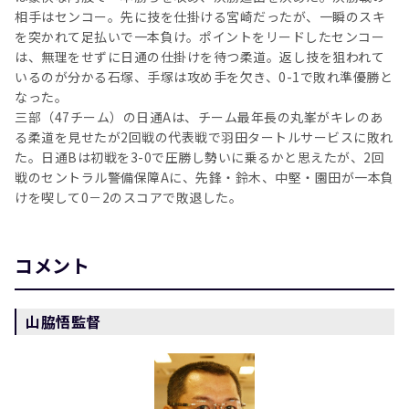
相手はセンコー。先に技を仕掛ける宮崎だったが、一瞬のスキ
を突かれて足払いで一本負け。ポイントをリードしたセンコー
は、無理をせずに日通の仕掛けを待つ柔道。返し技を狙われて
いるのが分かる石塚、手塚は攻め手を欠き、0-1で敗れ準優勝と
なった。
三部（47チーム）の日通Aは、チーム最年長の丸峯がキレのあ
る柔道を見せたが2回戦の代表戦で羽田タートルサービスに敗れ
た。日通Bは初戦を3-0で圧勝し勢いに乗るかと思えたが、2回
戦のセントラル警備保障Aに、先鋒・鈴木、中堅・園田が一本負
けを喫して0－2のスコアで敗退した。
コメント
山脇悟監督