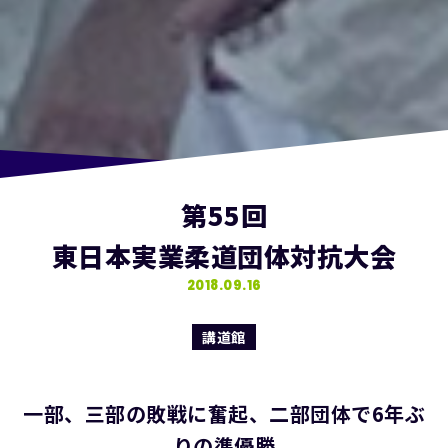
第55回
東日本実業柔道団体対抗大会
2018.09.16
講道館
一部、三部の敗戦に奮起、二部団体で6年ぶ
りの準優勝