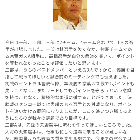
今日は一部、二部、三部に2チーム、4チーム合わせて11人の選
手が出場しました。一部は林選手を欠くなか、強豪チームであ
る京葉ガスA相手に、高橋選手が自分の柔道を貫いて、ポイント
を奪われなかったことは評価したいと思います。
二部は、うちのベストメンバーといえる3人ですから、優勝を目
指して戦ってほしいと試合前のミーティングでも伝えました。
初戦のセントラル警備保障、準決勝の京葉ガス戦で1ポイントも
失うことなく、またリードしてもポイントを守ろうという意識
を持つことなく、積極的な柔道に徹することができました。決
勝戦のセンコー戦では実績のある選手との対戦になり、ポイン
トを追いかける展開になりましたが、ここを追いつき勝てるよ
うになるのが我々の課題であり目標です。
三部Aは、先鋒の矢野選手に流れを作ってほしいところでした。
大将の丸峯選手は、仕事も忙しく道場に来ることが難しいな
か、練習量よりも練習の質を高める努力で、今までの試合では