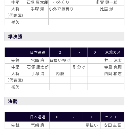
中堅
石塚 康太郎
小外刈り
多賀 興一郎
大将
手塚 海
小外で技有り
比嘉 渉
（代表戦）
補欠
準決勝
日本通運
2
-
0
京葉ガス
先鋒
宮崎 廉
背負い投げ
井上 涼太
中堅
石塚 康太郎
引分け
寺島 克興
大将
手塚 海
内股
西岡 和志
（代表戦）
補欠
決勝
日本通運
0
-
1
センコー
先鋒
宮崎 廉
足払い
安田 圭吾