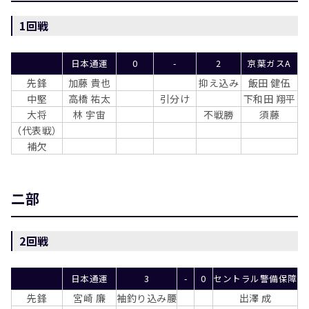
1回戦
日本通運
0
-
2
京葉ガスA
先鋒
加藤 貴也
抑え込み
飯田 健伍
中堅
高橋 祐太
引分け
下和田 翔平
大将
林 宇宙
不戦勝
須藤
（代表戦）
補欠
二部
2回戦
日本通運
3
-
0
セントラル警備保障
先鋒
宮崎 廉
袖釣り込み腰
出澤 成