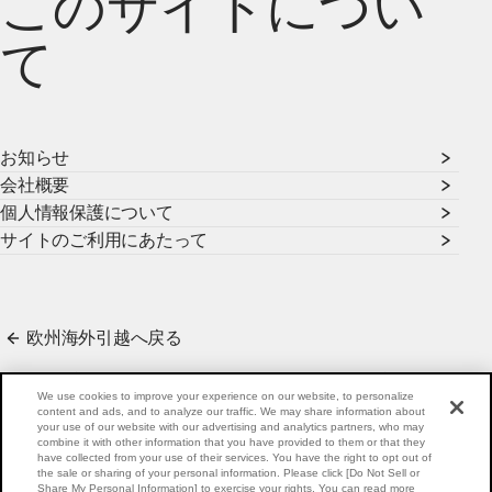
このサイトについ
て
お知らせ
会社概要
個人情報保護について
サイトのご利用にあたって
欧州海外引越へ戻る
海外引越の流れ
3つのこだわり
お知らせ
会社概要
個人情報保護方針
We use cookies to improve your experience on our website, to personalize
サイトのご利用にあたって
サイトマップ
content and ads, and to analyze our traffic. We may share information about
your use of our website with our advertising and analytics partners, who may
combine it with other information that you have provided to them or that they
have collected from your use of their services. You have the right to opt out of
the sale or sharing of your personal information. Please click [Do Not Sell or
ホーム
欧州海外引越
サイトマップ
Share My Personal Information] to exercise your rights. You can read more