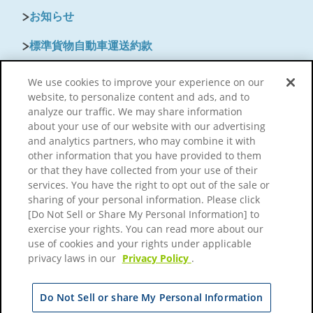
お知らせ
標準貨物自動車運送約款
保険のご案内
We use cookies to improve your experience on our
website, to personalize content and ads, and to
よくあるご質問
analyze our traffic. We may share information
about your use of our website with our advertising
and analytics partners, who may combine it with
other information that you have provided to them
個人のお引越し
or that they have collected from your use of their
services. You have the right to opt out of the sale or
sharing of your personal information. Please click
会社情報
[Do Not Sell or Share My Personal Information] to
exercise your rights. You can read more about our
個人情報保護について
use of cookies and your rights under applicable
privacy laws in our
Privacy Policy
.
サイトのご利用にあたって
サイトマップ
Do Not Sell or share My Personal Information