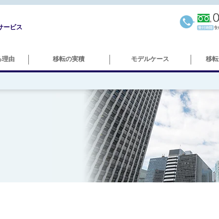
サービス
る理由
移転の実積
モデルケース
移転
＞オフィス移転
＞研究所移転