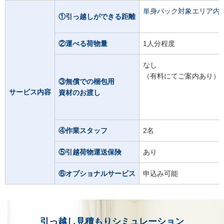
単身パック対象エリア内
①引っ越しができる距離
②運べる荷物量
1人分程度
なし
（有料にてご案内あり）
③無償での梱包⽤
サービス内容
資材のお渡し
④作業スタッフ
2名
⑤引越荷物運送保険
あり
⑥オプショナルサービス
申込み可能
引っ越し見積もりシミュレーション