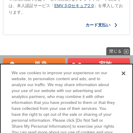
は、本人認証サービス「
EMV 3-Dセキュア2.0
」を導入してお
ります。
カード支払い
単身
家族
見積もり
見積もり
We use cookies to improve your experience on our
website, to personalize content and ads, and to
海外へのお引越し
法人のお客様
analyze our traffic. We may share information about
your use of our website with our advertising and
NXの国内引越サービスHOME
analytics partners, who may combine it with other
information that you have provided to them or that they
会社概要
ご利用環境
have collected from your use of their services. You
have the right to opt out of the sale or sharing of your
個人情報保護に関するご協力のお
個人情報保護について
personal information. Please click [Do Not Sell or
願い
Share My Personal Information] to exercise your rights.
標準引越運送約款
標準貨物自動車運送約款
You can read more about our use of cookies and your