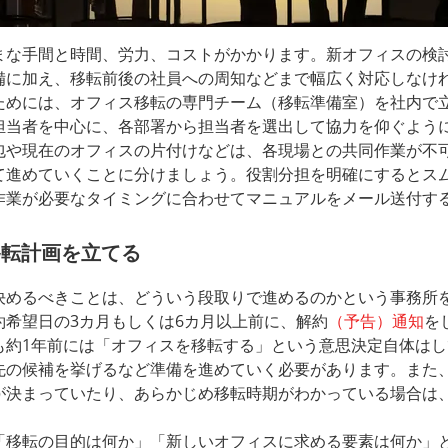
な手間と時間、労力、コストがかかります。新オフィスの検
備に加え、移転前後の社員への周知などまで幅広く対応しなけ
めには、オフィス移転の専門チーム（移転準備室）を社内で
担当者を中心に、各部署から担当者を選出して協力を仰ぐよう
包や現在のオフィスの片付けなどは、各現場との共同作業が不
て進めていくことに分けましょう。役割分担を明確にするとス
作業が必要なタイミングに合わせてマニュアルをメール送付す
移転計画を立てる
めるべきことは、どういう段取りで進めるのかという事務所
希望日の3カ月もしくは6カ月以上前に、解約
（予告）通知
を
も約1年前には「オフィスを移転する」という意思決定自体は
先の候補を挙げるなど準備を進めていく必要があります。また
が決まっていたり、あらかじめ移転時期がわかっている場合は
移転の目的は何か」「新しいオフィスに求める要素は何か」