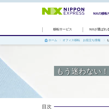
NXの移転
移転サービス
NXが選ばれ
ホーム
オフィス移転 お役立ち情報
＞学校移転
もう迷わない！
＞図書館移転
目次