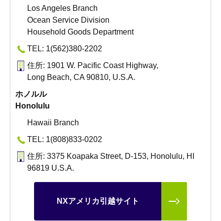
Los Angeles Branch
Ocean Service Division
Household Goods Department
TEL: 1(562)380-2202
住所: 1901 W. Pacific Coast Highway,
Long Beach, CA 90810, U.S.A.
ホノルル
Honolulu
Hawaii Branch
TEL: 1(808)833-0202
住所: 3375 Koapaka Street, D-153, Honolulu, HI
96819 U.S.A.
NXアメリカ引越サイト