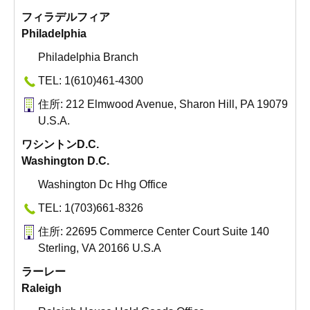
フィラデルフィア
Philadelphia
Philadelphia Branch
TEL: 1(610)461-4300
住所: 212 Elmwood Avenue, Sharon Hill, PA 19079
U.S.A.
ワシントンD.C.
Washington D.C.
Washington Dc Hhg Office
TEL: 1(703)661-8326
住所: 22695 Commerce Center Court Suite 140
Sterling, VA 20166 U.S.A
ラーレー
Raleigh