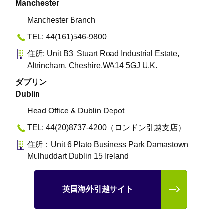
Manchester
Manchester Branch
TEL: 44(161)546-9800
住所: Unit B3, Stuart Road Industrial Estate,
Altrincham, Cheshire,WA14 5GJ U.K.
ダブリン
Dublin
Head Office & Dublin Depot
TEL: 44(20)8737-4200（ロンドン引越支店）
住所：Unit 6 Plato Business Park Damastown
Mulhuddart Dublin 15 Ireland
英国海外引越サイト