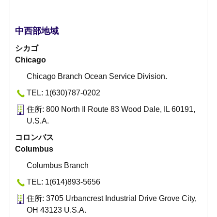
中西部地域
シカゴ
Chicago
Chicago Branch Ocean Service Division.
TEL: 1(630)787-0202
住所: 800 North Il Route 83 Wood Dale, IL 60191,
U.S.A.
コロンバス
Columbus
Columbus Branch
TEL: 1(614)893-5656
住所: 3705 Urbancrest Industrial Drive Grove City,
OH 43123 U.S.A.