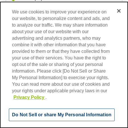
住所: Rua Cidade De Bolama,Nº18-
We use cookies to improve your experience on
A,Esc.38.2,1800-079 Lisboa,Portugal
our website, to personalize content and ads, and
オポルト
to analyze our traffic. We may share information
Oporto
about your use of our website with our
advertising and analytics partners, who may
Oporto Branch
combine it with other information that you have
TEL: 351(22)947-9500
provided to them or that they have collected from
your use of their services. You have the right to
住所: Aeroporto Do Porto,Complexo De
opt out of the sale or sharing of your personal
Carga,Piso-3,Gab.329 4470-558 Maia,Portugal
information. Please click [Do Not Sell or Share
My Personal Information] to exercise your rights.
＜現地発のお引越し＞のお問い合
You can read more about our use of cookies and
わせ
your rights under applicable privacy laws in our
Privacy Policy
.
＜日本発のお引越し＞
こちら
よりお問い合わせくださ
Do Not Sell or share My Personal Information
い