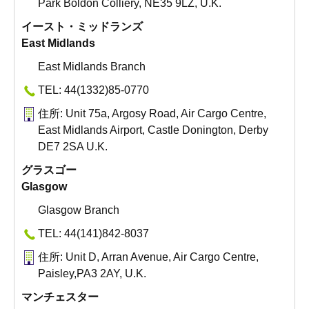
Park Boldon Colliery, NE35 9LZ, U.K.
イースト・ミッドランズ
East Midlands
East Midlands Branch
TEL: 44(1332)85-0770
住所: Unit 75a, Argosy Road, Air Cargo Centre,
East Midlands Airport, Castle Donington, Derby
DE7 2SA U.K.
グラスゴー
Glasgow
Glasgow Branch
TEL: 44(141)842-8037
住所: Unit D, Arran Avenue, Air Cargo Centre,
Paisley,PA3 2AY, U.K.
マンチェスター