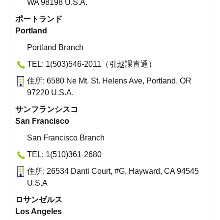
WA 98198 U.S.A.
ポートランド
Portland
Portland Branch
TEL: 1(503)546-2011（引越課直通）
住所: 6580 Ne Mt. St. Helens Ave, Portland, OR
97220 U.S.A.
サンフランシスコ
San Francisco
San Francisco Branch
TEL: 1(510)361-2680
住所: 26534 Danti Court, #G, Hayward, CA 94545
U.S.A
ロサンゼルス
Los Angeles