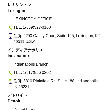
レキシントン
Lexington
LEXINGTON OFFICE
TEL: 1(859)327-3100
住所: 2200 Camry Court, Suite 125, Lexington, KY
40511 U.S.A.
インディアナポリス
Indianapolis
Indianapolis Branch.
TEL: 1(317)856-0202
住所: 3810 Plainfield Rd. Suite 188, Indianapolis,
IN 46231
デトロイト
Detroit
Detroit Branch