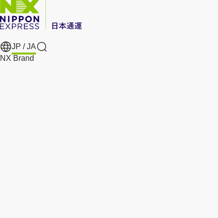
JP /
JA
Search
NX Brand