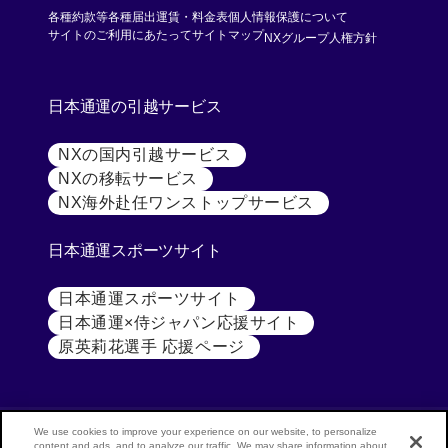
各種約款等
各種届出運賃・料金表
個人情報保護について
[別ウィンド
サイトのご利用にあたって
サイトマップ
NXグループ人権方針
日本通運の引越サービス
NXの国内引越サービス
[別ウィンドウで開く]
NXの移転サービス
[別ウィンドウで開く]
NX海外赴任ワンストップサービス
[別ウィンドウで開
日本通運スポーツサイト
日本通運スポーツサイト
[別ウィンドウで開く]
日本通運×侍ジャパン応援サイト
[別ウィンドウで開く
原英莉花選手 応援ページ
[別ウィンドウで開く]
We use cookies to improve your experience on our website, to personalize
content and ads, and to analyze our traffic. We may share information about