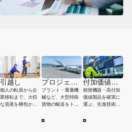
引越し
プロジェク
付加価値サ
トロジステ
ービス
個人の転居から企
プラント・重量機
精密機器・高付加
ィクス
業移転まで、大切
械など、大型特殊
価値製品を確実に
な資産を梱包から
貨物の輸送をトー
運ぶ、先進技術を
搬入まで一貫して
タルマネジメント
活用した高度設計
サポートします。
します。
です。
[別ウィンドウで開く]