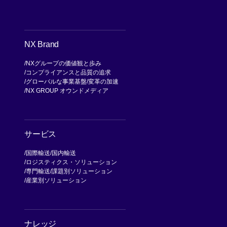
NX Brand
NXグループの価値観と歩み
コンプライアンスと品質の追求
グローバルな事業基盤
変革の加速
NX GROUP オウンドメディア
サービス
国際輸送
国内輸送
ロジスティクス・ソリューション
専門輸送
課題別ソリューション
産業別ソリューション
ナレッジ