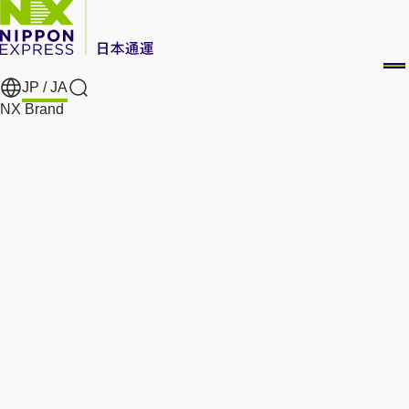
JP /
JA
Search
NX Brand