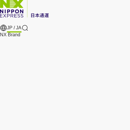
JP /
JA
Search
NX Brand