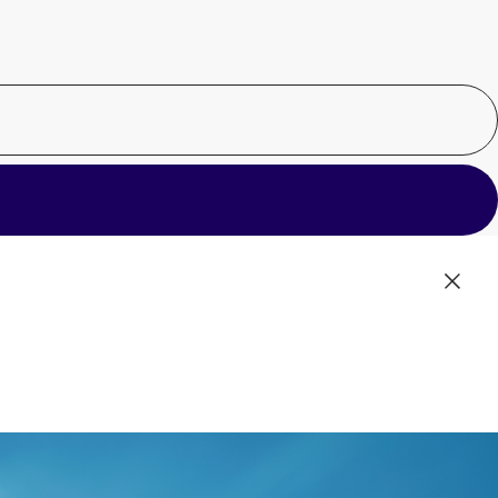
[
[
閉じ