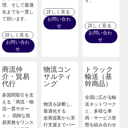
す。
理、そして最適
化までを一貫し
詳しく見る
て担います。
お問い合わ
詳しく見る
せ
お問い合わ
詳しく見る
せ
お問い合わ
せ
商流仲
物流コン
トラック
介・貿易
サルティ
輸送（基
代行
ング
幹商品）
多国間取引を支
全国に広がる輸
える「商流・物
物流を診断し、
送ネットワーク
流一貫サポー
最適化する
と、多様な車
ト」 煩雑な貿
改善提案から実
両・サービス形
易実務をワンス
行支援までパー
態を組み合わせ