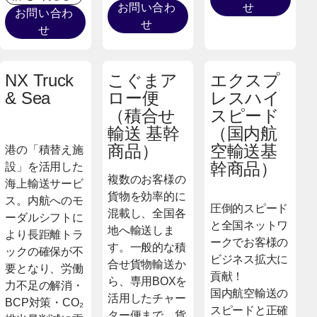
お問い合わ
せ
お問い合わ
せ
せ
NX Truck
こぐまア
エクスプ
& Sea
ロー便
レスハイ
（積合せ
スピード
輸送 基幹
（国内航
商品）
空輸送基
港の「積替え施
幹商品）
設」を活用した
複数のお客様の
海上輸送サービ
貨物を効率的に
ス。内航へのモ
圧倒的スピード
混載し、全国各
ーダルシフトに
と全国ネットワ
地へ輸送しま
より長距離トラ
ークでお客様の
す。一般的な積
ックの確保が不
ビジネス拡大に
合せ貨物輸送か
要となり、労働
貢献！
ら、専用BOXを
力不足の解消・
国内航空輸送の
活用したチャー
BCP対策・CO₂
スピードと正確
ター便まで、貨