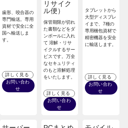
リサイク
ル便）
タブレットから
歯形、咬合器の
大型ディスプレ
専門輸送。専用
保管期限が切れ
イまで、7種の
資材で安全に全
た書類などをダ
専用梱包資材で
国へ輸送しま
ンボールに入れ
精密機器を安全
す。
て 溶解・リサ
に輸送します。
イクルするサー
ビスです。万全
なセキュリティ
のもと溶解処理
詳しく見る
詳しく見る
をいたします。
お問い合わ
お問い合わ
せ
せ
詳しく見る
お問い合わ
せ
サーバー
PCまとめ
モバイル