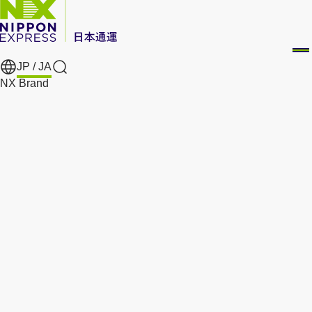
JP /
JA
Search
NX Brand