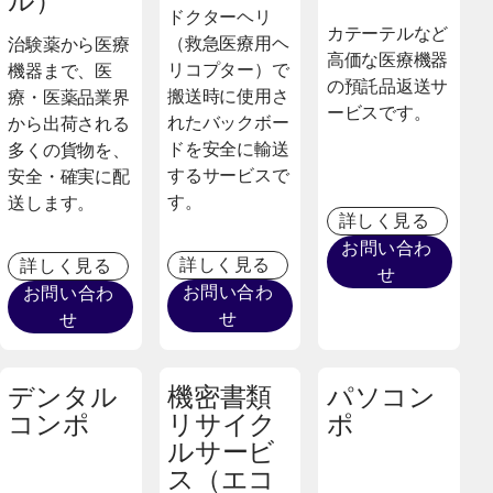
ル）
ドクターヘリ
カテーテルなど
（救急医療用ヘ
治験薬から医療
高価な医療機器
リコプター）で
機器まで、医
の預託品返送サ
搬送時に使用さ
療・医薬品業界
ービスです。
れたバックボー
から出荷される
ドを安全に輸送
多くの貨物を、
するサービスで
安全・確実に配
す。
送します。
詳しく見る
お問い合わ
詳しく見る
詳しく見る
せ
お問い合わ
お問い合わ
せ
せ
デンタル
機密書類
パソコン
コンポ
リサイク
ポ
ルサービ
ス（エコ