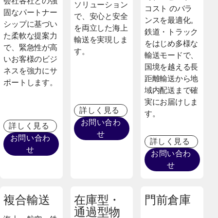
会社各社との強
ソリューション
コスト のバラ
固なパートナー
で、安心と安全
ンスを最適化。
シップに基づい
を両立した海上
鉄道・トラック
た柔軟な提案力
輸送を実現しま
をはじめ多様な
で、緊急性が高
す。
輸送モードで、
いお客様のビジ
国境を越える長
ネスを強力にサ
距離輸送から地
ポートします。
域内配送まで確
実にお届けしま
詳しく見る
す。
お問い合わ
詳しく見る
せ
お問い合わ
詳しく見る
せ
お問い合わ
せ
複合輸送
在庫型・
門前倉庫
通過型物