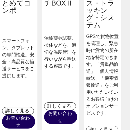
とめてコ
チBOX II
ス・トラ
ンポ
ッキン
グ・シス
テム
GPSで貨物位置
治験薬や試薬、
スマートフォ
を管理し、緊急
検体などを、適
ン、タブレット
時に貨物の所在
切な温度管理を
の専門輸送。安
地を特定できま
行いながら輸送
全・高品質な輸
す。「貴重品輸
する容器です。
送サービスをご
送」「個人情報
提供します。
輸送」「機密情
報輸送」をご利
用いただいてい
るお客様向けの
詳しく見る
オプションサー
詳しく見る
ビスです。
お問い合わ
お問い合わ
せ
せ
詳しく見る