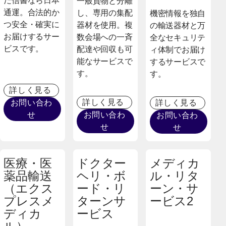
だ信書なら日本
一般貨物と分離
通運。合法的か
し、専用の集配
機密情報を独自
つ安全・確実に
器材を使用。複
の輸送器材と万
お届けするサー
数会場への一斉
全なセキュリテ
ビスです。
配達や回収も可
ィ体制でお届け
能なサービスで
するサービスで
す。
す。
詳しく見る
詳しく見る
お問い合わ
詳しく見る
せ
お問い合わ
お問い合わ
せ
せ
医療・医
ドクター
メディカ
薬品輸送
ヘリ・ボ
ル・リタ
（エクス
ード・リ
ーン・サ
プレスメ
ターンサ
ービス2
ディカ
ービス