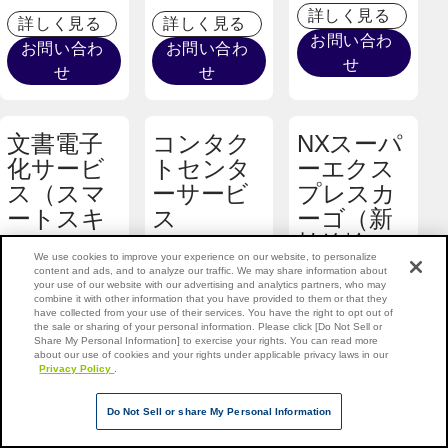
詳しく見る
詳しく見る
詳しく見る
お問い合わ
お問い合わ
お問い合わ
せ
せ
せ
文書電子
コンタク
NXスーパ
化サービ
トセンタ
ーエクス
ス（スマ
ーサービ
プレスカ
ートスキ
ス
ーゴ（新
ャニン
幹線輸
We use cookies to improve your experience on our website, to personalize
グ）
送）
content and ads, and to analyze our traffic. We may share information about
your use of our website with our advertising and analytics partners, who may
combine it with other information that you have provided to them or that they
NXスーパーエ
have collected from your use of their services. You have the right to opt out of
コールセンター
the sale or sharing of your personal information. Please click [Do Not Sell or
クスプレスカー
Share My Personal Information] to exercise your rights. You can read more
機能と輸送サー
機密書類をスキ
ゴは、新幹線を
about our use of cookies and your rights under applicable privacy laws in our
ビスをご要望の
Privacy Policy
.
ャンして電子化
活用した高速・
お客様に最適。
するサービス。
定時・環境配慮
Do Not Sell or share My Personal Information
専門スタッフが
万全のセキュリ
型の貨物輸送サ
業務拡張、効率