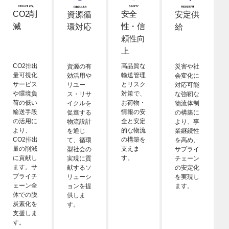
CO2削
安全
資源循
安定供
減
性・信
環対応
給
頼性向
上
CO2排出
高品質な
資源の有
災害や社
量可視化
輸送管理
効活用や
会変化に
サービス
とリスク
リユー
対応可能
や環境負
対策で、
ス・リサ
な強靭な
荷の低い
お荷物・
イクルを
物流体制
輸送手段
情報の安
促進する
の構築に
の活用に
全と安定
物流設計
より、事
より、
的な物流
を通じ
業継続性
CO2排出
の構築を
て、循環
を高め、
量の削減
支えま
型社会の
サプライ
に貢献し
す。
実現に貢
チェーン
ます。サ
献するソ
の安定化
プライチ
リューシ
を実現し
ェーン全
ョンを提
ます。
体での脱
供しま
炭素化を
す。
支援しま
す。