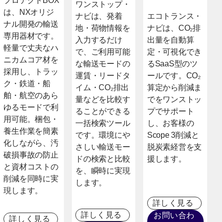
プロテクトBOX
ワンストップ・
は、NXオリジ
ナビは、発着
エコトランス・
ナル開発の輸送
地・荷物情報を
ナビは、CO₂排
専用器材です。
入力するだけ
出量を自動算
軽量で丈夫なハ
で、ご利用可能
定・可視化でき
ニカムコア材を
な輸送モードの
るSaaS型のツ
採用し、トラッ
運賃・リードタ
ールです。CO₂
ク・鉄道・船
イム・CO₂排出
算定から削減ま
舶・航空のあら
量などを比較す
でをワンストッ
ゆるモードで利
ることができる
プでサポート
用可能。梱包・
一括検索ツール
し、お客様の
養生作業を簡素
です。環境にや
Scope 3削減と
化しながら、汚
さしい輸送モー
脱炭素経営を支
破損事故の防止
ドの検索と比較
援します。
と資材コストの
を、瞬時に実現
削減を同時に実
します。
現します。
詳しく見る
詳しく見る
お問い合わ
詳しく見る