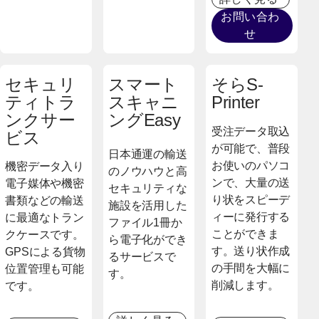
お問い合わ
せ
セキュリ
スマート
そらS-
ティトラ
スキャニ
Printer
ンクサー
ングEasy
受注データ取込
ビス
が可能で、普段
日本通運の輸送
お使いのパソコ
機密データ入り
のノウハウと高
ンで、大量の送
電子媒体や機密
セキュリティな
り状をスピーデ
書類などの輸送
施設を活用した
ィーに発行する
に最適なトラン
ファイル1冊か
ことができま
クケースです。
ら電子化ができ
す。送り状作成
GPSによる貨物
るサービスで
の手間を大幅に
位置管理も可能
す。
削減します。
です。