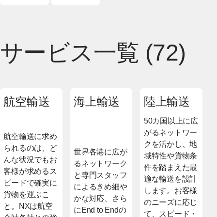
サービス一覧
(72)
航空輸送
海上輸送
陸上輸送
50カ国以上に広
がるネットワー
航空輸送に求め
クを活かし、地
られるのは、ど
世界各港に広が
域特性や貨物条
んな状況でもお
るネットワーク
件を踏まえた最
客様が求めるス
と専門スタッフ
適な輸送を設計
ピードで確実に
によるきめ細や
します。お客様
貨物を運ぶこ
かな対応、さら
のニーズに応じ
と。NXは航空
にEnd to Endの
て、スピード・