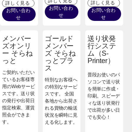
詳しく見る
詳しく見る
詳しく見る
お問い合わ
お問い合わ
お問い合わ
せ
せ
せ
メンバー
ゴールド
送り状発
ズオンリ
メンバー
行システ
ー そらね
ズ そらね
ム（S-
っと
っとプラ
Printer）
ス
ご契約いただい
普段お使いのパ
ているお客様専
特別なお客様へ
ソコンで送り状
用のWebサービ
の特別なサービ
を簡単に作成・
スです。送り状
スです。 全国
印刷。スピーデ
の発行や出荷日
各地から出荷さ
ィな送り状発行
指定検索、運賃
れる貨物の輸送
で出荷が多い日
照会ができま
状況を瞬時に見
でも安心！
す。
える化します。