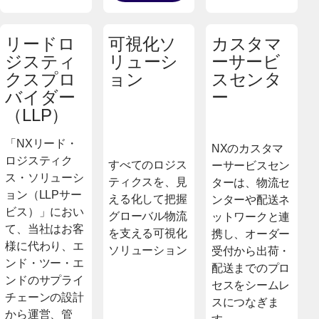
リードロ
可視化ソ
カスタマ
ジスティ
リューシ
ーサービ
クスプロ
ョン
スセンタ
バイダー
ー
（LLP）
「NXリード・
NXのカスタマ
ロジスティク
すべてのロジス
ーサービスセン
ス・ソリューシ
ティクスを、見
ターは、物流セ
ョン（LLPサー
える化して把握
ンターや配送ネ
ビス）」におい
グローバル物流
ットワークと連
て、当社はお客
を支える可視化
携し、オーダー
様に代わり、エ
ソリューション
受付から出荷・
ンド・ツー・エ
配送までのプロ
ンドのサプライ
セスをシームレ
チェーンの設計
スにつなぎま
から運営、管