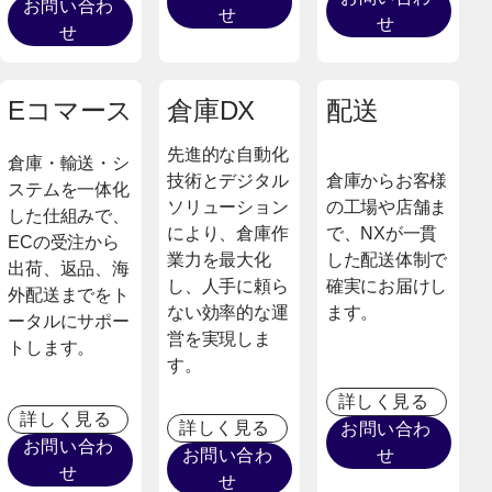
お問い合わ
せ
せ
せ
Eコマース
倉庫DX
配送
先進的な自動化
倉庫・輸送・シ
技術とデジタル
倉庫からお客様
ステムを一体化
ソリューション
の工場や店舗ま
した仕組みで、
により、倉庫作
で、NXが一貫
ECの受注から
業力を最大化
した配送体制で
出荷、返品、海
し、人手に頼ら
確実にお届けし
外配送までをト
ない効率的な運
ます。
ータルにサポー
営を実現しま
トします。
す。
詳しく見る
詳しく見る
詳しく見る
お問い合わ
お問い合わ
お問い合わ
せ
せ
せ