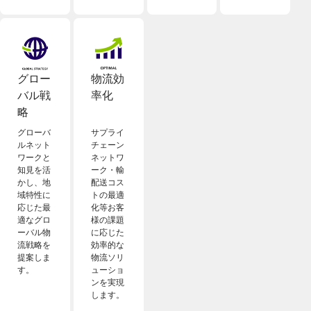
グロー
物流効
バル戦
率化
略
グローバ
サプライ
ルネット
チェーン
ワークと
ネットワ
知見を活
ーク・輸
かし、地
配送コス
域特性に
トの最適
応じた最
化等お客
適なグロ
様の課題
ーバル物
に応じた
流戦略を
効率的な
提案しま
物流ソリ
す。
ューショ
ンを実現
します。