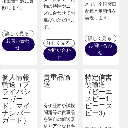
排出量削減に貢
さで、全国翌日
物の特性やニー
献します。
配達と定時性を
ズに合わせてお
実現します。
選びいただけま
す。
詳しく見る
詳しく見る
お問い合わ
詳しく見る
お問い合わ
せ
お問い合わ
せ
せ
個人情報
貴重品輸
特定信書
輸送（プ
送
便輸送
ライバシ
（ビーエ
ーガー
スピー1、
ド、マイ
ビーエス
有価証券や試験
ナンバー
ピー3）
問題等の貴重品
ガード）
を独自の輸送器
材と万全なセキ