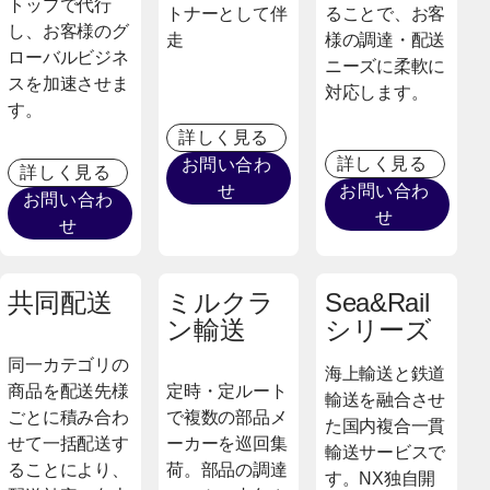
トップで代行
トナーとして伴
ることで、お客
し、お客様のグ
走
様の調達・配送
ローバルビジネ
ニーズに柔軟に
スを加速させま
対応します。
す。
詳しく見る
詳しく見る
お問い合わ
詳しく見る
せ
お問い合わ
お問い合わ
せ
せ
共同配送
ミルクラ
Sea&Rail
ン輸送
シリーズ
同一カテゴリの
海上輸送と鉄道
商品を配送先様
定時・定ルート
輸送を融合させ
ごとに積み合わ
で複数の部品メ
た国内複合一貫
せて一括配送す
ーカーを巡回集
輸送サービスで
ることにより、
荷。部品の調達
す。NX独自開