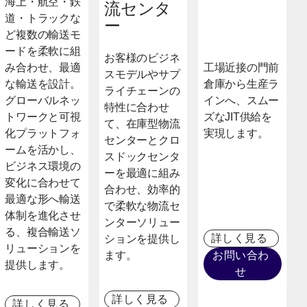
海上・航空・鉄
流センタ
道・トラックな
ー
ど複数の輸送モ
ードを柔軟に組
お客様のビジネ
み合わせ、最適
工場近接の門前
スモデルやサプ
な輸送を設計。
倉庫から生産ラ
ライチェーンの
グローバルネッ
インへ、スムー
特性に合わせ
トワークと可視
ズなJIT供給を
て、在庫型物流
化プラットフォ
実現します。
センターとクロ
ームを活かし、
スドックセンタ
ビジネス環境の
ーを最適に組み
変化に合わせて
合わせ、効率的
最適な形へ輸送
で柔軟な物流セ
体制を進化させ
ンターソリュー
る、複合輸送ソ
詳しく見る
ションを提供し
リューションを
ます。
お問い合わ
提供します。
せ
詳しく見る
詳しく見る