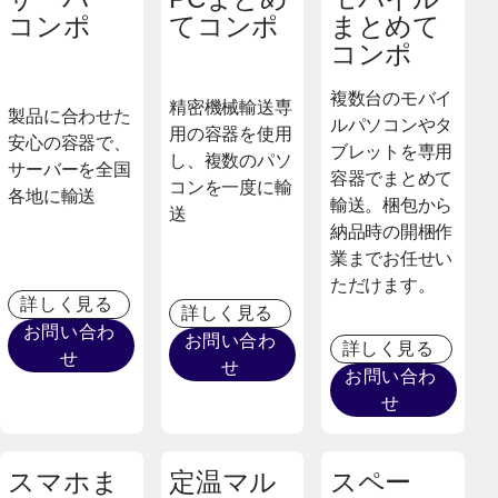
コンポ
てコンポ
まとめて
コンポ
複数台のモバイ
精密機械輸送専
製品に合わせた
ルパソコンやタ
用の容器を使用
安心の容器で、
ブレットを専用
し、複数のパソ
サーバーを全国
容器でまとめて
コンを一度に輸
各地に輸送
輸送。梱包から
送
納品時の開梱作
業までお任せい
ただけます。
詳しく見る
詳しく見る
お問い合わ
お問い合わ
詳しく見る
せ
せ
お問い合わ
せ
スマホま
定温マル
スペー