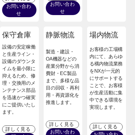
お問い合わ
お問い合わ
せ
せ
保守倉庫
静脈物流
場内物流
設備の安定稼働
お客様の工場構
製造・建設・
と生産ライン・
内にて、あらゆ
OA機器などの
設備のダウンタ
る構内物流業務
産業分野から消
イムを最小限に
をNXが一元的
費財・EC製品
抑えるため、修
にサポートする
まで、多様な品
理・交換用のメ
ことで、お客様
目の回収・再利
ンテナンス部品
が生産活動に集
用・再資源化を
を迅速かつ確実
中できる環境を
推進します。
にご提供いたし
実現します。
ます。
詳しく見る
詳しく見る
詳しく見る
お問い合わ
お問い合わ