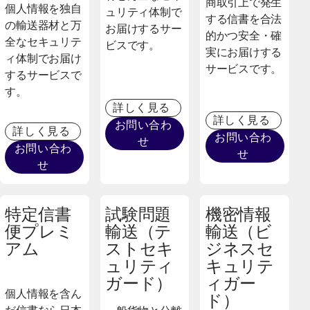
商取引上で発生
個人情報を独自
ュリティ体制で
する信書を合法
の輸送器材と万
お届けするサー
的かつ安全・確
全なセキュリテ
ビスです。
実にお届けする
ィ体制でお届け
サービスです。
するサービスで
す。
詳しく見る
詳しく見る
お問い合わ
詳しく見る
お問い合わ
せ
お問い合わ
せ
せ
特定信書
試験問題
機密情報
便プレミ
輸送（テ
輸送（ビ
アム
ストセキ
ジネスセ
ュリティ
キュリテ
ガード）
ィガー
個人情報を含ん
ド）