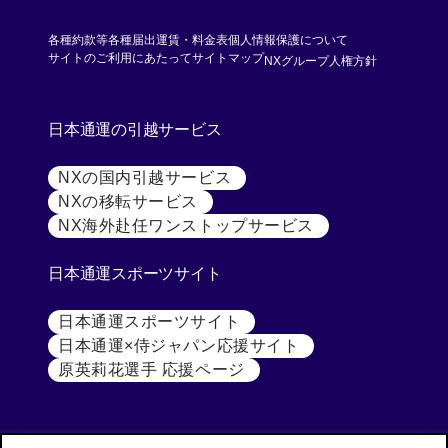
各種約款等
各種届出運賃・料金表
個人情報保護について
[別ウィンド
サイトのご利用にあたって
サイトマップ
NXグループ人権方針
日本通運の引越サービス
NXの国内引越サービス
[別ウィンドウで開く]
NXの移転サービス
[別ウィンドウで開く]
NX海外赴任ワンストップサービス
[別ウィンドウで開
日本通運スポーツサイト
日本通運スポーツサイト
[別ウィンドウで開く]
日本通運×侍ジャパン応援サイト
[別ウィンドウで開く
原英莉花選手 応援ページ
[別ウィンドウで開く]