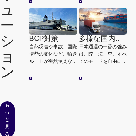
ュ
ーツ・生鮮品など、即
質・スピーディー・ロ
時性が求められる輸送
ーコストの5段階洗浄
ー
ニーズにお応えしま
により、ISO・GMP・
す。
GDP・HACCPなど
シ
年々高まる品質基準に
BCP対策
多様な国内サ
対応したパレット運用
ービス
自然災害や事故、国際
日本通運の一番の強み
を支援します。
ョ
情勢の変化など、輸送
は、陸、海、空、すべ
ルートが突然使えなく
てのモードを自由に組
ン
なるリスクは多様化し
み合わせ最適なロジス
ています。NXは、ト
ティクスを実現できる
ラック・鉄道・海上を
こと。様々な輸送と倉
組み合わせたモーダル
庫、情報システムを駆
コンビネーションで輸
使して、あらゆるお客
も
送ルートを複線化し、
様のニーズにお応えし
っ
不測の事態でもお客様
ます。
と
のサプライチェーンを
見
止めない物流体制を実
る
現します。