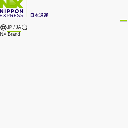
JP /
JA
Search
NX Brand