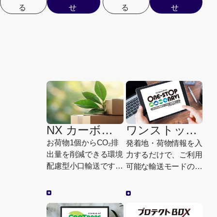
る
せ
る
せ
んでいます。
通運が発のお客様から着のお
客様まで一貫してコーディネ
ートいたします。
NX カーボン
ワンストッ
mini
プ・ナビ
お荷物1個からCO₂排
発着地・荷物情報を入
（ONE-STOP
出量を削減できる環境
力するだけで、ご利用
NAVI）
配慮型小口輸送です。
可能な輸送モードの運
少量のお荷物から、お
賃・リードタイム・
客様のサステナビリテ
CO₂排出量などを比較
ィ経営に貢献します。
することができる一括
検索ツールです。環境