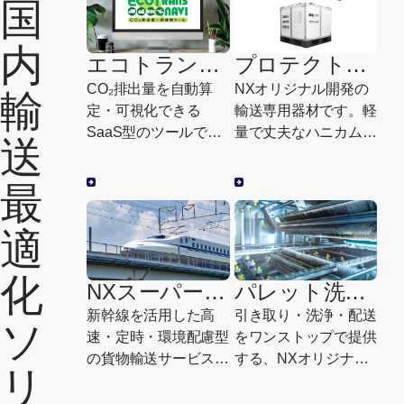
国
にやさしい輸送モード
の検索と比較を、瞬時
内
に実現します。
エコトラン
プロテクト
ス・ナビ
BOX
CO₂排出量を自動算
NXオリジナル開発の
輸
定・可視化できる
輸送専用器材です。軽
SaaS型のツールで
量で丈夫なハニカムコ
送
す。CO₂算定から削減
ア材を採用し、トラッ
までをワンストップで
ク・鉄道・船舶・航空
最
サポートし、お客様の
のあらゆるモードで利
Scope 3削減と脱炭素
用可能。梱包・養生作
適
経営を支援します。
業を簡素化しながら、
汚破損事故の防止と資
化
材コストの削減を同時
NXスーパーエ
パレット洗浄
に実現します。
クスプレスカ
サービス
新幹線を活用した高
引き取り・洗浄・配送
ソ
ーゴ
速・定時・環境配慮型
をワンストップで提供
の貨物輸送サービスで
する、NXオリジナル
リ
す。お荷物1個から、
のパレット洗浄ソリュ
医療機器・緊急保守パ
ーションです。高品