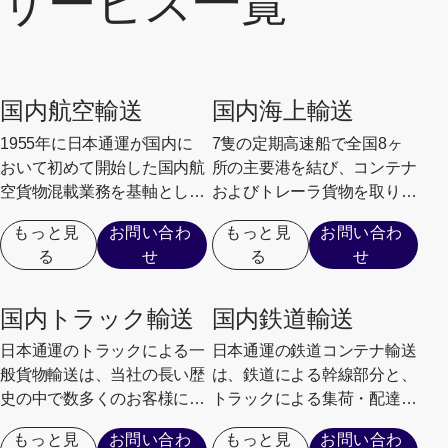
サービス一覧
国内航空輸送
国内海上輸送
1955年に日本通運が国内に
7隻の定期高速船で全国8ヶ
おいて初めて開始した国内航
所の主要港を結び、コンテナ
空貨物混載業務を基軸とした
およびトレーラ貨物を取り扱
豊富なノウハウによって、お
う日本通運の国内海上輸送サ
もっと見
お問い合わ
もっと見
お問い合わ
客様それぞれのロジスティク
ービスは、物流費圧縮の切り
る
せ
る
せ
ス戦略をトータルにサポート
札として多くの企業のお客様
し、新たな価値を提供してい
のニーズを実現しています。
ます。
国内トラック輸送
国内鉄道輸送
日本通運のトラックによる一
日本通運の鉄道コンテナ輸送
般貨物輸送は、当社の長い歴
は、鉄道による幹線部分と、
史の中で数多くのお客様にご
トラックによる集荷・配達と
利用いただき、日本全国で衣
の連携によりお届けする複合
もっと見
お問い合わ
もっと見
お問い合わ
食住の全てに関わる荷物を運
一貫輸送サービスです。日本