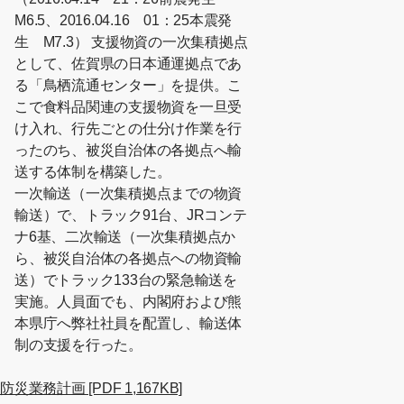
M6.5、2016.04.16 01：25本震発
生 M7.3） 支援物資の一次集積拠点
として、佐賀県の日本通運拠点であ
る「鳥栖流通センター」を提供。こ
こで食料品関連の支援物資を一旦受
け入れ、行先ごとの仕分け作業を行
ったのち、被災自治体の各拠点へ輸
送する体制を構築した。
一次輸送（一次集積拠点までの物資
輸送）で、トラック91台、JRコンテ
ナ6基、二次輸送（一次集積拠点か
ら、被災自治体の各拠点への物資輸
送）でトラック133台の緊急輸送を
実施。人員面でも、内閣府および熊
本県庁へ弊社社員を配置し、輸送体
制の支援を行った。
[別ウィンドウでPDFファイルが開
防災業務計画 [PDF 1,167KB]