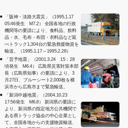
「阪神・淡路大震災」（1995.1.17
05:46発生 M7.2） 全国各地の行政
機関等の要請により、食料品、飲料
品・水、毛布・布団・衣料品など延
べトラック1,304台の緊急救援物資を
輸送。（1995.1.17～1995.2.28）
「芸予地震」（2001.3.24 15：28
頃発生 M6.4） 広島県災害対策本部
長（広島県知事）の要請により、3
月27日、ブルーシート2,000枚を横
浜市から広島市まで緊急輸送。
「新潟中越地震」（2004.10.23
17:56発生 M6.8） 新潟県の要請に
より、新潟県の指定地方公共機関で
ある県トラック協会の中心企業とし
て、全国各地からの支援物資輸送、