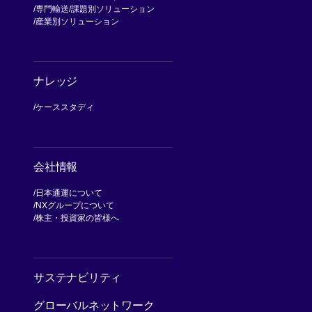
専門輸送
課題別ソリューション
産業別ソリューション
ナレッジ
ケーススタディ
会社情報
日本通運について
NXグループについて
[別ウィンドウで開く]
株主・投資家の皆様へ
[別ウィンドウで開く]
サステナビリティ
グローバルネットワーク