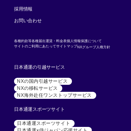
採用情報
お問い合わせ
各種約款等
各種届出運賃・料金表
個人情報保護について
[別ウィンド
サイトのご利用にあたって
サイトマップ
NXグループ人権方針
日本通運の引越サービス
NXの国内引越サービス
[別ウィンドウで開く]
NXの移転サービス
[別ウィンドウで開く]
NX海外赴任ワンストップサービス
[別ウィンドウで開
日本通運スポーツサイト
日本通運スポーツサイト
[別ウィンドウで開く]
日本通運×侍ジャパン応援サイト