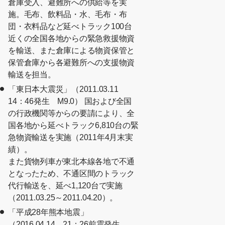
倉庫受入、避難所への供給等を実
施。毛布、飲料品・水、毛布・布
団・衣料品など延べトラック100台
近くの全国各地からの緊急救援物資
を輸送、また倉庫による物資保管と
保管倉庫から各避難所への支援物資
輸送を担当。
「東日本大震災」（2011.03.11
14：46発生 M9.0） 国および全国
の行政機関等からの要請により、全
国各地から延べトラック6,810台の緊
急物資輸送を実施（2011年4月末実
績）。
また貨物列車が東北本線各地で不通
となったため、不通区間のトラック
代行輸送を、延べ1,120台で実施
（2011.03.25～2011.04.20）。
「平成28年熊本地震」
（2016.04.14 21：26前震発生