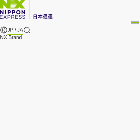
JP /
JA
Search
NX Brand