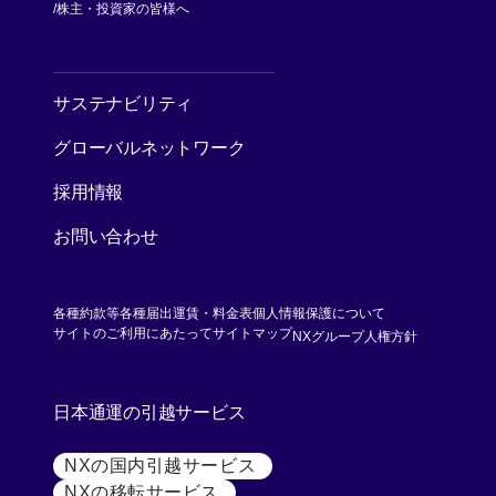
[別ウィンドウで開く]
株主・投資家の皆様へ
[別ウィンドウで開く]
サステナビリティ
グローバルネットワーク
採用情報
お問い合わせ
各種約款等
各種届出運賃・料金表
個人情報保護について
[別ウィンド
サイトのご利用にあたって
サイトマップ
NXグループ人権方針
日本通運の引越サービス
NXの国内引越サービス
[別ウィンドウで開く]
NXの移転サービス