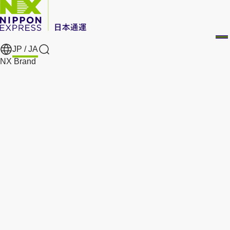
JP /
JA
Search
NX Brand