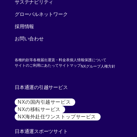
[別ウィンドウで開く]
サステナビリティ
グローバルネットワーク
採用情報
お問い合わせ
各種約款等
各種届出運賃・料金表
個人情報保護について
[別ウィンド
サイトのご利用にあたって
サイトマップ
NXグループ人権方針
日本通運の引越サービス
NXの国内引越サービス
[別ウィンドウで開く]
NXの移転サービス
[別ウィンドウで開く]
NX海外赴任ワンストップサービス
[別ウィンドウで開
日本通運スポーツサイト