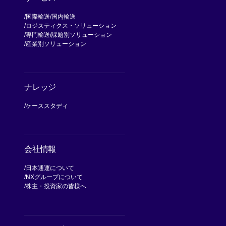
国際輸送
国内輸送
ロジスティクス・ソリューション
専門輸送
課題別ソリューション
産業別ソリューション
ナレッジ
ケーススタディ
会社情報
日本通運について
NXグループについて
[別ウィンドウで開く]
株主・投資家の皆様へ