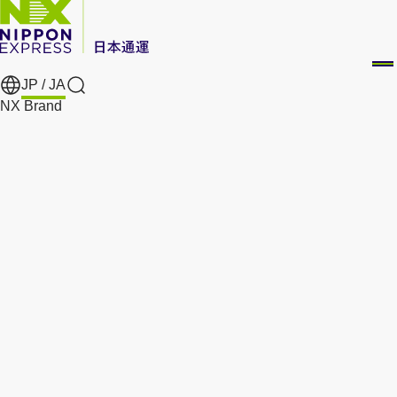
JP /
JA
Search
NX Brand