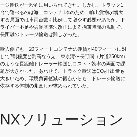
ージ輸送が一般的に用いられてきた。しかし、トラック1
台で運べるのは海上コンテナ1本のため、輸出貨物が増大
する局面では車両台数も比例して増やす必要があるが、ド
ライバー不足や労働基準法改正による拘束時間の規制で、
長距離のドレージ輸送は難しかった。
輸入側でも、20フィートコンテナの運賃が40フィートに対
して7割程度と割高なうえ、東京湾〜長野間（片道250km）
のような長距離トレーラー輸送はコスト・効率の両面で課
題が大きかった。あわせて、トラック輸送はCO₂排出量も
大きいため、環境負荷低減の観点からも、ドレージ輸送に
依存する体制の見直しが求められていた。
NXソリューション