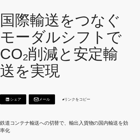
国際輸送をつなぐ
モーダルシフトで
CO₂削減と安定輸
送を実現
シェア
メール
リンクをコピー
[LinkedInでシェア]
[新しいウィンドウで開く]
[別ウィンドウで開く]
鉄道コンテナ輸送への切替で、輸出入貨物の国内輸送を効
率化