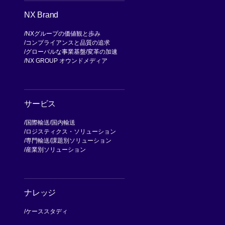
NX Brand
NXグループの価値観と歩み
コンプライアンスと品質の追求
グローバルな事業基盤
変革の加速
NX GROUP オウンドメディア
サービス
国際輸送
国内輸送
ロジスティクス・ソリューション
専門輸送
課題別ソリューション
産業別ソリューション
ナレッジ
ケーススタディ