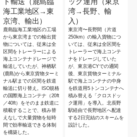
ト輸送（鹿島臨
ック運用（東京
海工業地区→東
湾→長野、輸
京湾、輸出）
入）
鹿島臨海工業地区の工場
東京湾〜長野間（片道
から東京湾までの輸出貨
250km）の輸入貨物につ
物については、従来は全
いては、従来は全区間を
区間をトレーラーによる
トレーラーで海上コンテ
海上コンテナドレージで
ナをドレージしていた
輸送していたが、神栖駅
が、東京港CYでの通関
(鹿島)から東京貨物ターミ
後、東京貨物ターミナル
ナル駅までの区間を鉄道
駅で海上コンテナの中身
輸送に切り替え。ISO規格
を鉄道用5トンコンテナへ
の国際海上コンテナ（20ft
積み替える「クロスドッ
／40ft）をそのまま鉄道に
ク運用」を導入。北長野
積載することで、積み替
駅経由で長野地区へ配達
えなしで大量貨物を短時
する2日完結のスキームを
間で効率輸送できる体制
設計した。
を構築した。