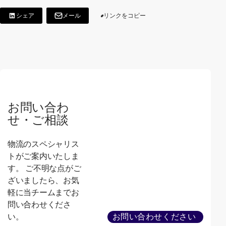
シェア
メール
リンクをコピー
[LinkedInでシェア]
[新しいウィンドウで開く]
[別ウィンドウで開く]
お問い合わ
せ・ご相談
物流のスペシャリス
トがご案内いたしま
す。 ご不明な点がご
ざいましたら、お気
軽に当チームまでお
問い合わせくださ
い。
お問い合わせください