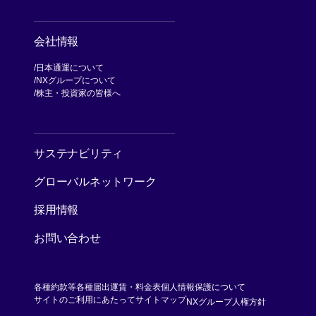
会社情報
日本通運について
NXグループについて
[別ウィンドウで開く]
株主・投資家の皆様へ
[別ウィンドウで開く]
サステナビリティ
グローバルネットワーク
採用情報
お問い合わせ
各種約款等
各種届出運賃・料金表
個人情報保護について
[別ウィンド
サイトのご利用にあたって
サイトマップ
NXグループ人権方針