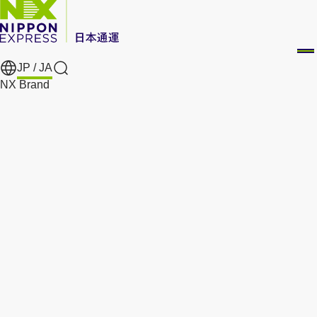
JP /
JA
Search
NX Brand