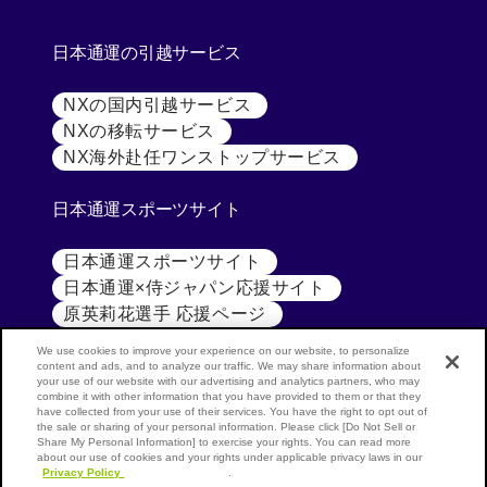
日本通運の引越サービス
NXの国内引越サービス
[別ウィンドウで開く]
NXの移転サービス
[別ウィンドウで開く]
NX海外赴任ワンストップサービス
[別ウィンドウで開
日本通運スポーツサイト
日本通運スポーツサイト
[別ウィンドウで開く]
日本通運×侍ジャパン応援サイト
[別ウィンドウで開く
原英莉花選手 応援ページ
[別ウィンドウで開く]
We use cookies to improve your experience on our website, to personalize
content and ads, and to analyze our traffic. We may share information about
your use of our website with our advertising and analytics partners, who may
combine it with other information that you have provided to them or that they
have collected from your use of their services. You have the right to opt out of
the sale or sharing of your personal information. Please click [Do Not Sell or
公式SNS
NX
Share My Personal Information] to exercise your rights. You can read more
about our use of cookies and your rights under applicable privacy laws in our
GROUP
NIPPON
Privacy Policy
[別ウィンドウで開く]
.