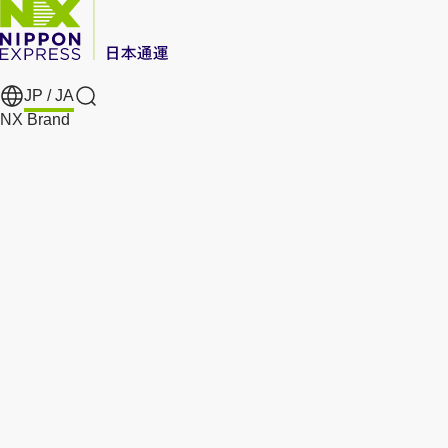
JP /
JA
Search
NX Brand