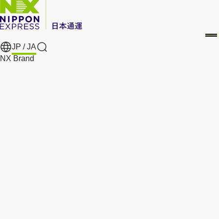
JP /
JA
Search
NX Brand