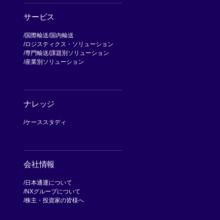
サービス
国際輸送
国内輸送
ロジスティクス・ソリューション
専門輸送
課題別ソリューション
産業別ソリューション
ナレッジ
ケーススタディ
会社情報
日本通運について
NXグループについて
[別ウィンドウで開く]
株主・投資家の皆様へ