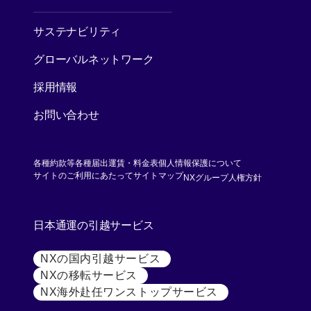
[別ウィンドウで開く]
サステナビリティ
グローバルネットワーク
採用情報
お問い合わせ
各種約款等
各種届出運賃・料金表
個人情報保護について
[別ウィンド
サイトのご利用にあたって
サイトマップ
NXグループ人権方針
日本通運の引越サービス
NXの国内引越サービス
[別ウィンドウで開く]
NXの移転サービス
[別ウィンドウで開く]
NX海外赴任ワンストップサービス
[別ウィンドウで開