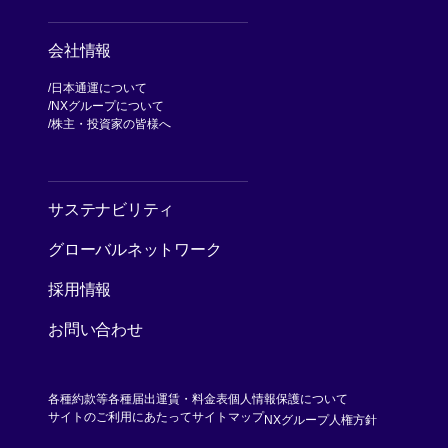
会社情報
日本通運について
NXグループについて
[別ウィンドウで開く]
株主・投資家の皆様へ
[別ウィンドウで開く]
サステナビリティ
グローバルネットワーク
採用情報
お問い合わせ
各種約款等
各種届出運賃・料金表
個人情報保護について
[別ウィンド
サイトのご利用にあたって
サイトマップ
NXグループ人権方針