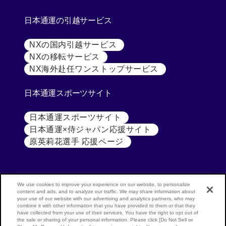
日本通運の引越サービス
NXの国内引越サービス
[別ウィンドウで開く]
NXの移転サービス
[別ウィンドウで開く]
NX海外赴任ワンストップサービス
[別ウィンドウで開
日本通運スポーツサイト
日本通運スポーツサイト
[別ウィンドウで開く]
日本通運×侍ジャパン応援サイト
[別ウィンドウで開く
原英莉花選手 応援ページ
[別ウィンドウで開く]
We use cookies to improve your experience on our website, to personalize
content and ads, and to analyze our traffic. We may share information about
your use of our website with our advertising and analytics partners, who may
公式SNS
NX
combine it with other information that you have provided to them or that they
have collected from your use of their services. You have the right to opt out of
GROUP
NIPPON
the sale or sharing of your personal information. Please click [Do Not Sell or