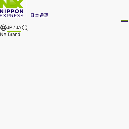
JP /
JA
Search
NX Brand