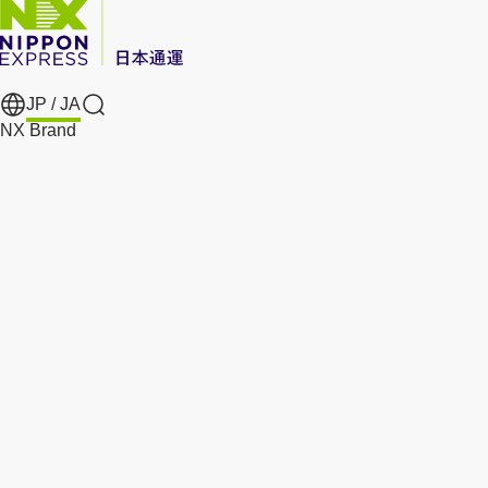
JP /
JA
Search
NX Brand