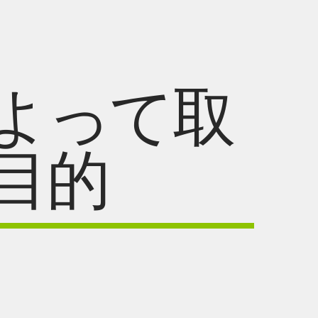
よって取
目的
。