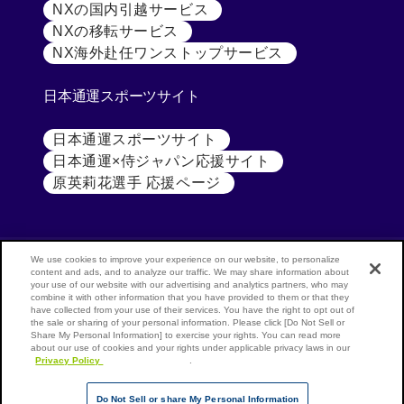
NXの国内引越サービス
[別ウィンドウで開く]
NXの移転サービス
[別ウィンドウで開く]
NX海外赴任ワンストップサービス
[別ウィンドウで開
日本通運スポーツサイト
日本通運スポーツサイト
[別ウィンドウで開く]
日本通運×侍ジャパン応援サイト
[別ウィンドウで開く
原英莉花選手 応援ページ
[別ウィンドウで開く]
We use cookies to improve your experience on our website, to personalize
content and ads, and to analyze our traffic. We may share information about
your use of our website with our advertising and analytics partners, who may
公式SNS
NX
combine it with other information that you have provided to them or that they
have collected from your use of their services. You have the right to opt out of
GROUP
NIPPON
the sale or sharing of your personal information. Please click [Do Not Sell or
(NIPPON
EXPRESS
Share My Personal Information] to exercise your rights. You can read more
[別ウィンドウで開く]
[別ウ
LinkedIn
Youtube
about our use of cookies and your rights under applicable privacy laws in our
EXPRESS
HOLDINGS
Privacy Policy
[別ウィンドウで開く]
.
GROUP)
Do Not Sell or share My Personal Information