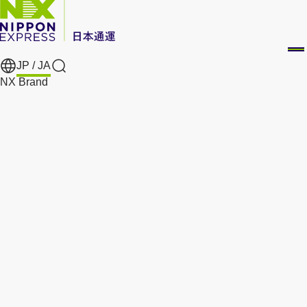
JP /
JA
Search
NX Brand