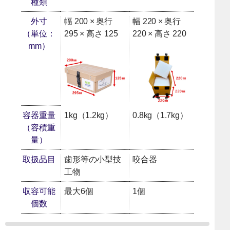
種類
外寸
幅 200 × 奥行
幅 220 × 奥行
（単位：
295 × 高さ 125
220 × 高さ 220
mm）
容器重量
1kg（1.2kg）
0.8kg（1.7kg）
（容積重
量）
取扱品目
歯形等の小型技
咬合器
工物
収容可能
最大6個
1個
個数