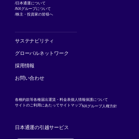
日本通運について
NXグループについて
[別ウィンドウで開く]
株主・投資家の皆様へ
[別ウィンドウで開く]
サステナビリティ
グローバルネットワーク
採用情報
お問い合わせ
各種約款等
各種届出運賃・料金表
個人情報保護について
[別ウィンド
サイトのご利用にあたって
サイトマップ
NXグループ人権方針
日本通運の引越サービス