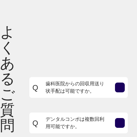
よ
く
あ
る
歯科医院からの回収用送り
Q
Open
ご
状手配は可能ですか。
A
「
メンバーズオンリーそらねっと
」
質
から、お客さまのスケジュールに応
じて手配が可能です。
デンタルコンポは複数回利
問
Q
Open
用可能ですか。
貸出と販売を承っています。貸出し