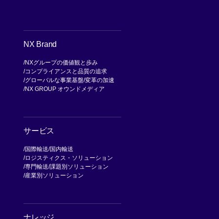
NX Brand
NXグループの価値観と歩み
コンプライアンスと品質の追求
グローバルな事業基盤
変革の加速
NX GROUP オウンドメディア
サービス
国際輸送
国内輸送
ロジスティクス・ソリューション
専門輸送
課題別ソリューション
産業別ソリューション
ナレッジ