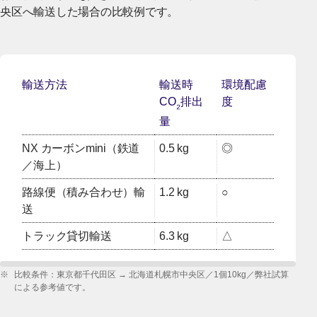
央区へ輸送した場合の比較例です。
輸送方法
輸送時
環境配慮
CO
排出
度
₂
量
NX カーボンmini（鉄道
0.5 kg
◎
／海上）
路線便（積み合わせ）輸
1.2 kg
○
送
トラック貸切輸送
6.3 kg
△
※
比較条件：東京都千代田区 → 北海道札幌市中央区／1個10kg／弊社試算
による参考値です。