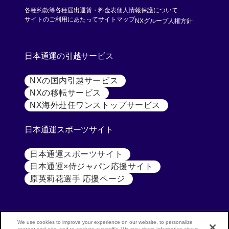
各種約款等
各種届出運賃・料金表
個人情報保護について
[別ウィンド
サイトのご利用にあたって
サイトマップ
NXグループ人権方針
日本通運の引越サービス
NXの国内引越サービス
[別ウィンドウで開く]
NXの移転サービス
[別ウィンドウで開く]
NX海外赴任ワンストップサービス
[別ウィンドウで開
日本通運スポーツサイト
日本通運スポーツサイト
[別ウィンドウで開く]
日本通運×侍ジャパン応援サイト
[別ウィンドウで開く
原英莉花選手 応援ページ
[別ウィンドウで開く]
We use cookies to improve your experience on our website, to personalize