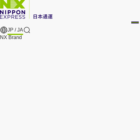
JP /
JA
Search
NX Brand