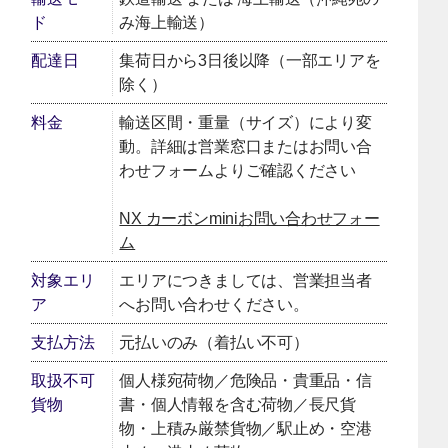
ド
み海上輸送）
配達日
集荷日から3日後以降（一部エリアを
除く）
料金
輸送区間・重量（サイズ）により変
動。詳細は営業窓口またはお問い合
わせフォームよりご確認ください
NX カーボンminiお問い合わせフォー
[別ウィンドウで開く]
ム
対象エリ
エリアにつきましては、営業担当者
ア
へお問い合わせください。
支払方法
元払いのみ（着払い不可）
取扱不可
個人様宛荷物／危険品・貴重品・信
貨物
書・個人情報を含む荷物／長尺貨
物・上積み厳禁貨物／駅止め・空港