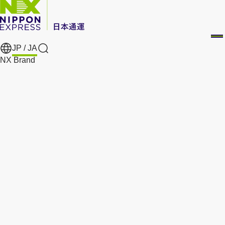
JP /
JA
Search
NX Brand