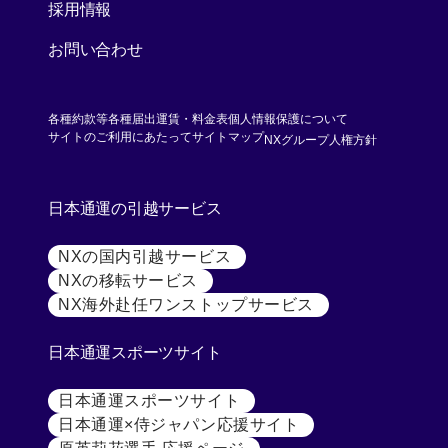
採用情報
お問い合わせ
各種約款等
各種届出運賃・料金表
個人情報保護について
[別ウィンド
サイトのご利用にあたって
サイトマップ
NXグループ人権方針
日本通運の引越サービス
NXの国内引越サービス
[別ウィンドウで開く]
NXの移転サービス
[別ウィンドウで開く]
NX海外赴任ワンストップサービス
[別ウィンドウで開
日本通運スポーツサイト
日本通運スポーツサイト
[別ウィンドウで開く]
日本通運×侍ジャパン応援サイト
[別ウィンドウで開く