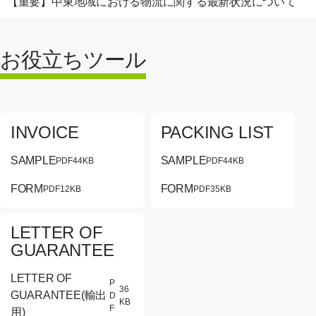
【重要】中東地域における物流に関する最新状況について
お役立ちツール
INVOICE
PACKING LIST
SAMPLE
SAMPLE
PDF
44KB
PDF
44KB
[別ウィンドウでPDFファイルが開きます]
[別ウィンドウ
FORM
FORM
PDF
12KB
PDF
35KB
[別ウィンドウでPDFファイルが開きます]
[別ウィンドウで
LETTER OF
GUARANTEE
LETTER OF
P
36
GUARANTEE(輸出
D
[別ウィンドウでPDFファイルが開き
KB
F
用)