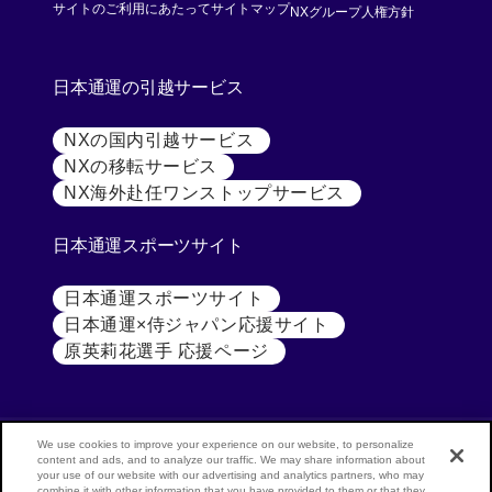
[別ウィンド
サイトのご利用にあたって
サイトマップ
NXグループ人権方針
日本通運の引越サービス
NXの国内引越サービス
[別ウィンドウで開く]
NXの移転サービス
[別ウィンドウで開く]
NX海外赴任ワンストップサービス
[別ウィンドウで開
日本通運スポーツサイト
日本通運スポーツサイト
[別ウィンドウで開く]
日本通運×侍ジャパン応援サイト
[別ウィンドウで開く
原英莉花選手 応援ページ
[別ウィンドウで開く]
We use cookies to improve your experience on our website, to personalize
content and ads, and to analyze our traffic. We may share information about
your use of our website with our advertising and analytics partners, who may
公式SNS
NX
combine it with other information that you have provided to them or that they