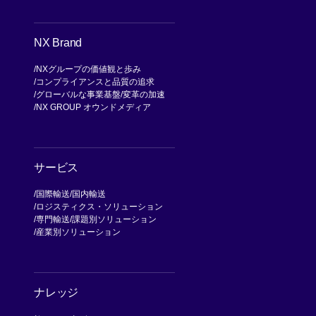
NX Brand
NXグループの価値観と歩み
コンプライアンスと品質の追求
グローバルな事業基盤
変革の加速
NX GROUP オウンドメディア
サービス
国際輸送
国内輸送
ロジスティクス・ソリューション
専門輸送
課題別ソリューション
産業別ソリューション
ナレッジ