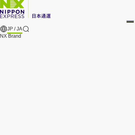
JP /
JA
Search
NX Brand