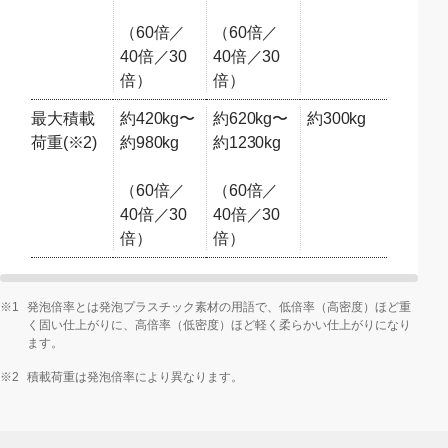
（60倍／
（60倍／
40倍／30
40倍／30
倍）
倍）
最大積載
約420kg〜
約620kg〜
約300kg
荷重(※2)
約980kg
約1230kg
（60倍／
（60倍／
40倍／30
40倍／30
倍）
倍）
※1
発泡倍率とは発泡プラスチック素材の用語で、低倍率（高密度）ほど重
く固い仕上がりに、高倍率（低密度）ほど軽く柔らかい仕上がりになり
ます。
※2
積載荷重は発泡倍率により異なります。