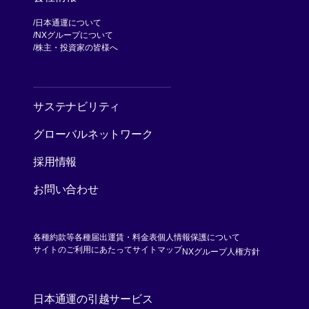
日本通運について
NXグループについて
[別ウィンドウで開く]
株主・投資家の皆様へ
[別ウィンドウで開く]
サステナビリティ
グローバルネットワーク
採用情報
お問い合わせ
各種約款等
各種届出運賃・料金表
個人情報保護について
[別ウィンド
サイトのご利用にあたって
サイトマップ
NXグループ人権方針
日本通運の引越サービス