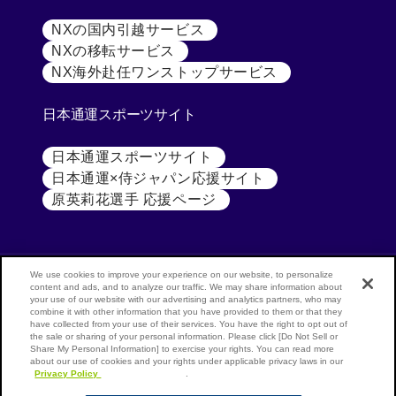
NXの国内引越サービス
[別ウィンドウで開く]
NXの移転サービス
[別ウィンドウで開く]
NX海外赴任ワンストップサービス
[別ウィンドウで開
日本通運スポーツサイト
日本通運スポーツサイト
[別ウィンドウで開く]
日本通運×侍ジャパン応援サイト
[別ウィンドウで開く
原英莉花選手 応援ページ
[別ウィンドウで開く]
We use cookies to improve your experience on our website, to personalize
content and ads, and to analyze our traffic. We may share information about
your use of our website with our advertising and analytics partners, who may
公式SNS
NX
combine it with other information that you have provided to them or that they
have collected from your use of their services. You have the right to opt out of
GROUP
NIPPON
the sale or sharing of your personal information. Please click [Do Not Sell or
(NIPPON
EXPRESS
Share My Personal Information] to exercise your rights. You can read more
[別ウィンドウで開く]
[別ウ
LinkedIn
Youtube
about our use of cookies and your rights under applicable privacy laws in our
EXPRESS
HOLDINGS
Privacy Policy
[別ウィンドウで開く]
.
GROUP)