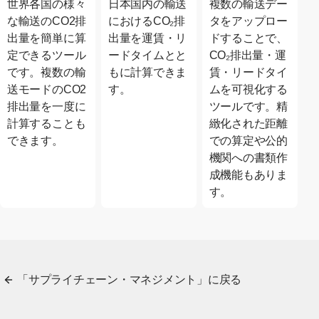
世界各国の様々
日本国内の輸送
複数の輸送デー
な輸送のCO2排
におけるCO₂排
タをアップロー
出量を簡単に算
出量を運賃・リ
ドすることで、
定できるツール
ードタイムとと
CO₂排出量・運
です。複数の輸
もに計算できま
賃・リードタイ
送モードのCO2
す。
ムを可視化する
排出量を一度に
ツールです。精
計算することも
緻化された距離
できます。
での算定や公的
機関への書類作
成機能もありま
す。
「サプライチェーン・マネジメント」に戻る