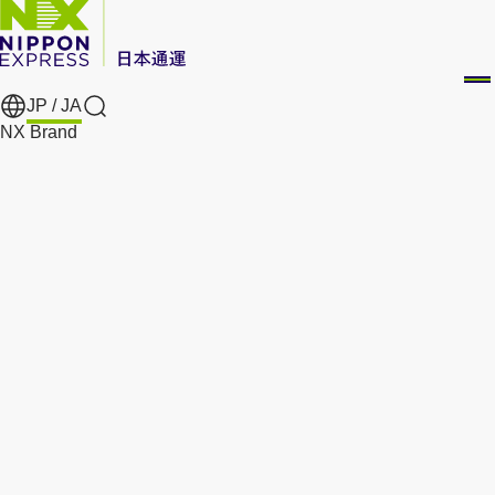
JP /
JA
Search
NX Brand