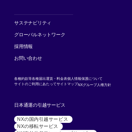
[別ウィンドウで開く]
サステナビリティ
グローバルネットワーク
採用情報
お問い合わせ
各種約款等
各種届出運賃・料金表
個人情報保護について
[別ウィンド
サイトのご利用にあたって
サイトマップ
NXグループ人権方針
日本通運の引越サービス
NXの国内引越サービス
[別ウィンドウで開く]
NXの移転サービス
[別ウィンドウで開く]