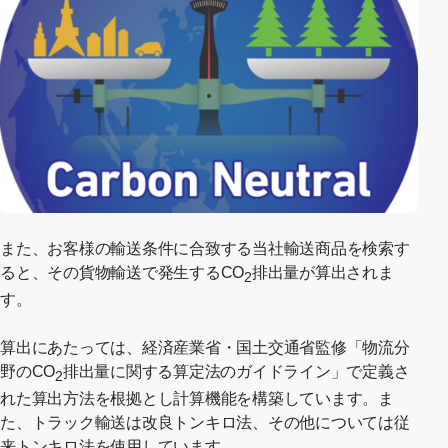
また、お客様の輸送条件に合致する当社輸送商品を検索す
ると、その貨物輸送で発生するCO
排出量が算出されま
2
す。
算出にあたっては、経済産業省・国土交通省監修「物流分
野のCO
排出量に関する算定法のガイドライン」で定義さ
2
れた算出方法を根拠とし計算機能を構築しています。ま
た、トラック輸送は改良トンキロ法、その他については従
来トンキロ法を使用しています。