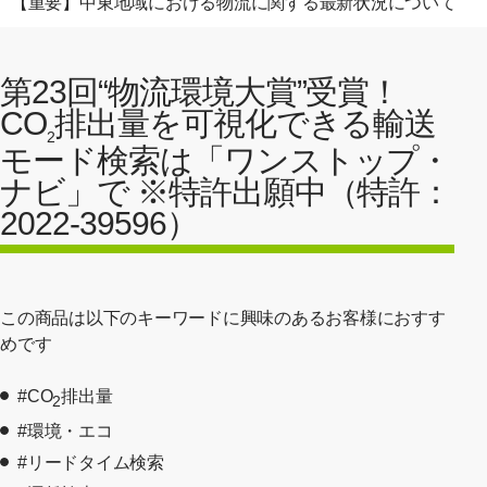
【重要】中東地域における物流に関する最新状況について
第23回“物流環境大賞”受賞！
CO
排出量を可視化できる輸送
2
モード検索は「ワンストップ・
ナビ」で ※特許出願中（特許：
2022-39596）
この商品は以下のキーワードに興味のあるお客様におすす
めです
#CO
排出量
2
#環境・エコ
#リードタイム検索