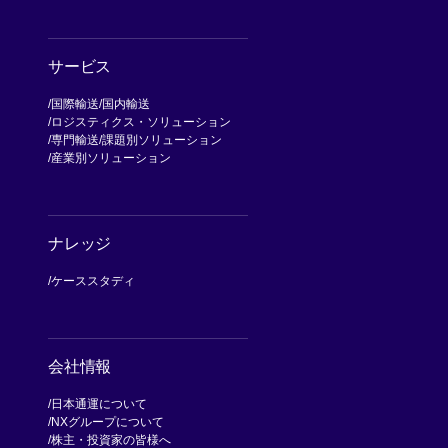
サービス
国際輸送
国内輸送
ロジスティクス・ソリューション
専門輸送
課題別ソリューション
産業別ソリューション
ナレッジ
ケーススタディ
会社情報
日本通運について
NXグループについて
[別ウィンドウで開く]
株主・投資家の皆様へ