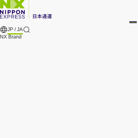
JP /
JA
Search
NX Brand