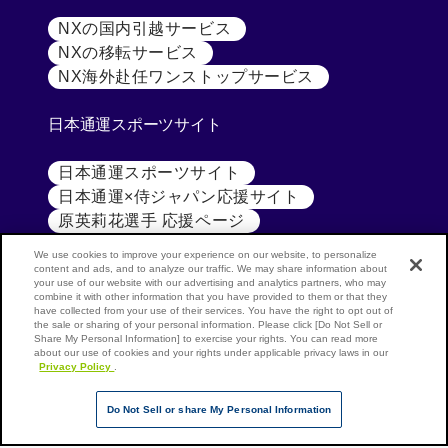
NXの国内引越サービス
[別ウィンドウで開く]
NXの移転サービス
[別ウィンドウで開く]
NX海外赴任ワンストップサービス
[別ウィンドウで開
日本通運スポーツサイト
日本通運スポーツサイト
[別ウィンドウで開く]
日本通運×侍ジャパン応援サイト
[別ウィンドウで開く
原英莉花選手 応援ページ
[別ウィンドウで開く]
We use cookies to improve your experience on our website, to personalize
content and ads, and to analyze our traffic. We may share information about
your use of our website with our advertising and analytics partners, who may
combine it with other information that you have provided to them or that they
have collected from your use of their services. You have the right to opt out of
the sale or sharing of your personal information. Please click [Do Not Sell or
公式SNS
NX
Share My Personal Information] to exercise your rights. You can read more
about our use of cookies and your rights under applicable privacy laws in our
GROUP
NIPPON
Privacy Policy
.
(NIPPON
EXPRESS
[別ウィンドウで開く]
[別ウ
LinkedIn
Youtube
Do Not Sell or share My Personal Information
EXPRESS
HOLDINGS
GROUP)