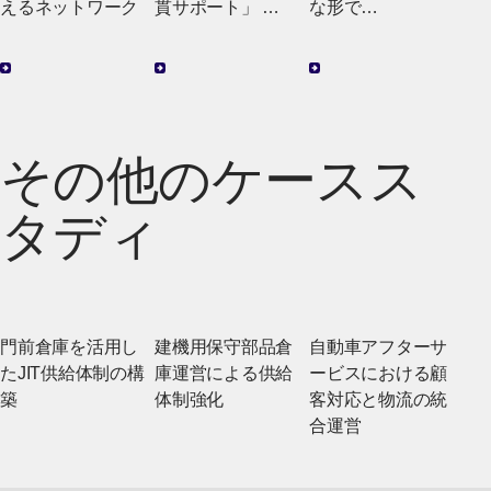
えるネットワーク
貫サポート」
な形で
煩雑な貿易実務を
現場の眼の前で、
ワンストップで代
生産を支える
行し、お客様のグ
ローバルビジネス
を加速させます。
その他のケースス
タディ
門前倉庫を活用し
建機用保守部品倉
自動車アフターサ
たJIT供給体制の構
庫運営による供給
ービスにおける顧
築
体制強化
客対応と物流の統
合運営