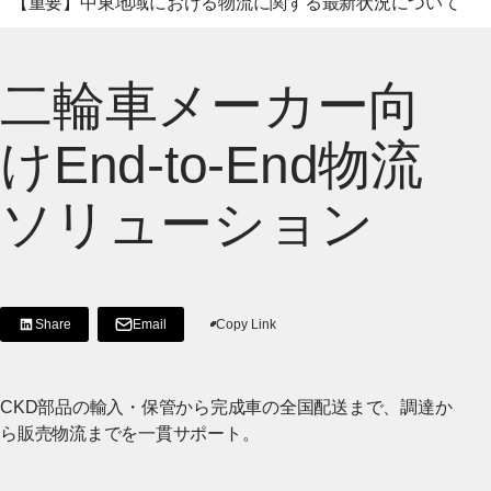
【重要】中東地域における物流に関する最新状況について
二輪車メーカー向
けEnd-to-End物流
ソリューション
Share
Email
Copy Link
[Share on LinkedIn]
[別ウィンドウで開く]
CKD部品の輸入・保管から完成車の全国配送まで、調達か
ら販売物流までを一貫サポート。