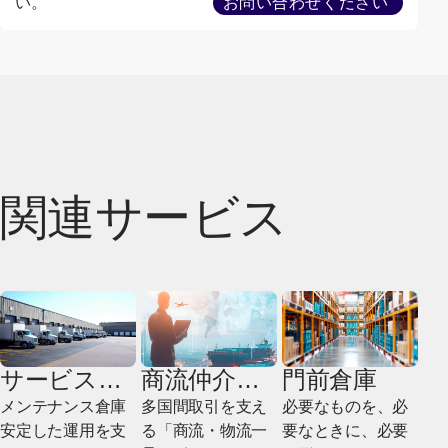
い。
お問い合わせください
関連サービス
サービス部
商流仲介・
門前倉庫
品倉庫
貿易代行サ
メンテナンス倉庫
多国間取引を支え
必要なものを、必
ービス
安定した運用を支
る「商流・物流一
要なときに、必要