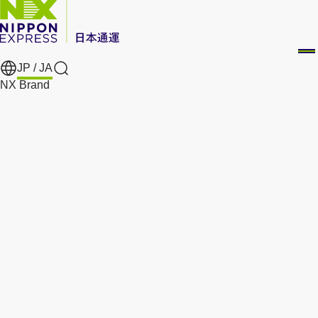
JP /
JA
Search
NX Brand