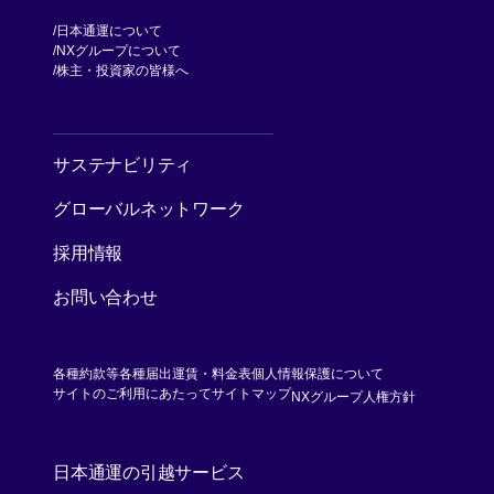
日本通運について
NXグループについて
[別ウィンドウで開く]
株主・投資家の皆様へ
[別ウィンドウで開く]
サステナビリティ
グローバルネットワーク
採用情報
お問い合わせ
各種約款等
各種届出運賃・料金表
個人情報保護について
[別ウィンド
サイトのご利用にあたって
サイトマップ
NXグループ人権方針
日本通運の引越サービス