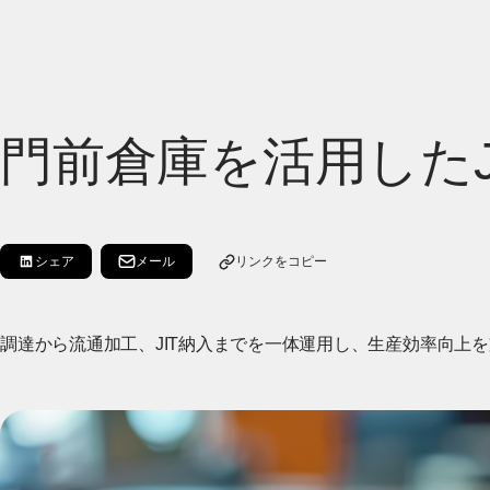
門前倉庫を活用したJ
シェア
メール
リンクをコピー
[LinkedInでシェア]
[新しいウィンドウで開く]
[別ウィンドウで開く]
調達から流通加工、JIT納入までを一体運用し、生産効率向上