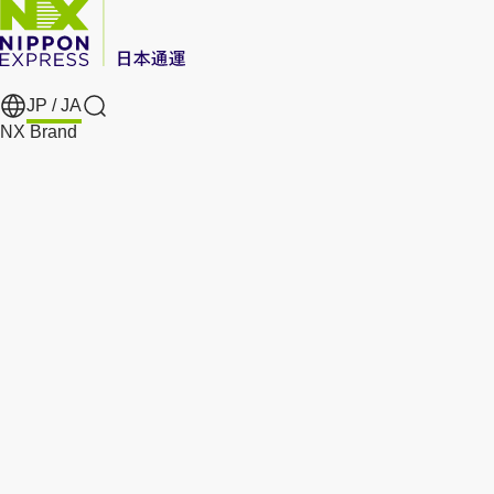
JP /
JA
Search
NX Brand