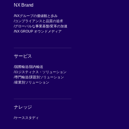
NX Brand
NXグループの価値観と歩み
コンプライアンスと品質の追求
グローバルな事業基盤
変革の加速
NX GROUP オウンドメディア
サービス
国際輸送
国内輸送
ロジスティクス・ソリューション
専門輸送
課題別ソリューション
産業別ソリューション
ナレッジ
ケーススタディ