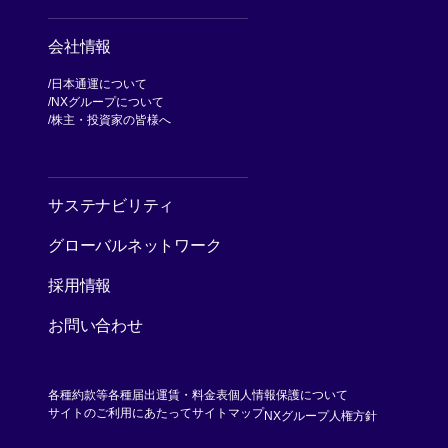
会社情報
日本通運について
NXグループについて
[別ウィンドウで開く]
株主・投資家の皆様へ
[別ウィンドウで開く]
サステナビリティ
グローバルネットワーク
採用情報
お問い合わせ
各種約款等
各種届出運賃・料金表
個人情報保護について
[別ウィンド
サイトのご利用にあたって
サイトマップ
NXグループ人権方針