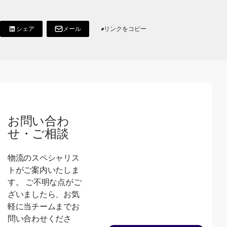
シェア
メール
リンクをコピー
[Share on LinkedIn]
[別ウィンドウで開く]
お問い合わ
せ・ご相談
物流のスペシャリス
トがご案内いたしま
す。 ご不明な点がご
ざいましたら、お気
軽に当チームまでお
問い合わせくださ