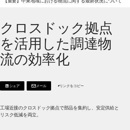
【重要】中東地域における物流に関する最新状況について
クロスドック拠点
を活用した調達物
流の効率化
シェア
メール
リンクをコピー
[Share on LinkedIn]
[別ウィンドウで開く]
工場近接のクロスドック拠点で部品を集約し、安定供給と
リスク低減を両立。