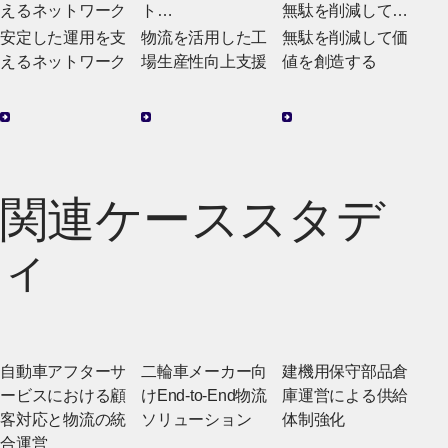
えるネットワーク
ト
無駄を削減して価
物流を活用した工
値を創造する
安定した運用を支
物流を活用した工
無駄を削減して価
場生産性向上支援
えるネットワーク
場生産性向上支援
値を創造する
関連ケーススタデ
ィ
自動車アフターサ
二輪車メーカー向
建機用保守部品倉
ービスにおける顧
けEnd-to-End物流
庫運営による供給
客対応と物流の統
ソリューション
体制強化
合運営