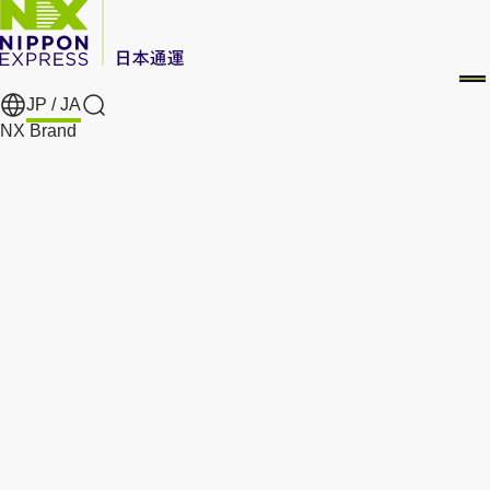
JP /
JA
Search
NX Brand