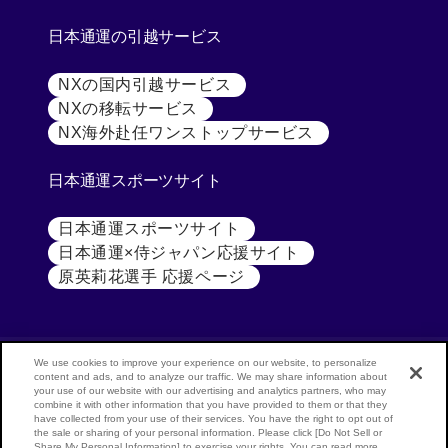
日本通運の引越サービス
NXの国内引越サービス
[別ウィンドウで開く]
NXの移転サービス
[別ウィンドウで開く]
NX海外赴任ワンストップサービス
[別ウィンドウで開
日本通運スポーツサイト
日本通運スポーツサイト
[別ウィンドウで開く]
日本通運×侍ジャパン応援サイト
[別ウィンドウで開く
原英莉花選手 応援ページ
[別ウィンドウで開く]
We use cookies to improve your experience on our website, to personalize
content and ads, and to analyze our traffic. We may share information about
公式SNS
your use of our website with our advertising and analytics partners, who may
NX
combine it with other information that you have provided to them or that they
GROUP
NIPPON
have collected from your use of their services. You have the right to opt out of
the sale or sharing of your personal information. Please click [Do Not Sell or
(NIPPON
EXPRESS
Share My Personal Information] to exercise your rights. You can read more