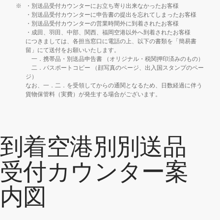
※
・別送品受付カウンターにお立ち寄り出来なかったお客様
・別送品受付カウンターに申告書の提出を忘れてしまったお客様
・別送品受付カウンターの営業時間外に到着されたお客様
・成田、羽田、中部、関西、福岡空港以外へ到着されたお客様
につきましては、各担当窓口に電話の上、以下の書類を「簡易書
留」にて送付をお願いいたします。
一．携帯品・別送品申告書 （オリジナル・税関押印済みのもの）
二．パスポートコピー （顔写真のページ、出入国スタンプのペー
ジ）
なお、一．二．を受領してからの通関となるため、日数経過に伴う
貨物保管料（実費）が発生する場合がございます。
到着空港別別送品
受付カウンター案
内図