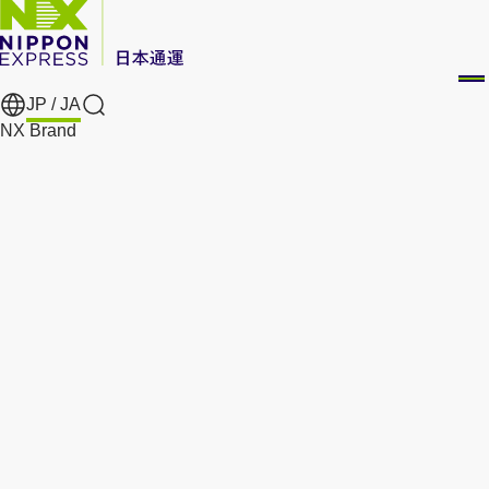
JP /
JA
Search
NX Brand