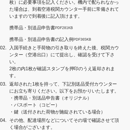
枚）に必要事項を記入ください。機内で配られなかっ
た場合は、到着空港税関カウンター手前に常備されて
いますので到着後に記入頂けます。
携帯品・別送品申告書
PDF
281KB
[別ウィンドウでPDFファイ
携帯品・別送品申告書の記入例
PDF
365KB
[別ウィンドウでP
入国手続きと手荷物の引き取りを終えた後、税関カウ
ンター（空港出口）にて提出し、確認を受けて下さ
い。
2枚の内1枚が確認スタンプを押印のうえ返却されま
す。
返却された1枚を持って、下記別送品受付カウンター
にお立ち寄りください。以下をお預かりいたします。
・携帯品・別送品申告書（オリジナル）
・パスポート（コピー）
・鍵（送付された荷物が施錠されている場合）
その他、配達場所などについてその場で確認させて頂
く場合がございます。