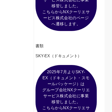
[別ウィ
移管しました。
こちらからNXクーリエサ
ービス株式会社のページ
へ遷移します。
書類
SKY-EX（ドキュメント）
2025年7月よりSKY-
EX（ドキュメント・スモ
ールパッケージ）は
グループ会社NXクーリエ
サービス株式会社に事業
[別ウィ
移管しました。
こちらからNXクーリエサ