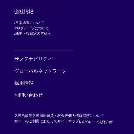
会社情報
日本通運について
NXグループについて
[別ウィンドウで開く]
株主・投資家の皆様へ
[別ウィンドウで開く]
サステナビリティ
グローバルネットワーク
採用情報
お問い合わせ
各種約款等
各種届出運賃・料金表
個人情報保護について
[別ウィンド
サイトのご利用にあたって
サイトマップ
NXグループ人権方針