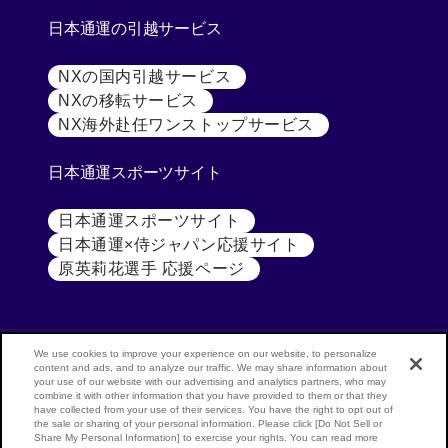
日本通運の引越サービス
NXの国内引越サービス
[別ウィンドウで開く]
NXの移転サービス
[別ウィンドウで開く]
NX海外赴任ワンストップサービス
[別ウィンドウで開
日本通運スポーツサイト
日本通運スポーツサイト
[別ウィンドウで開く]
日本通運×侍ジャパン応援サイト
[別ウィンドウで開く
原英莉花選手 応援ページ
[別ウィンドウで開く]
We use cookies to improve your experience on our website, to personalize
content and ads, and to analyze our traffic. We may share information about
your use of our website with our advertising and analytics partners, who may
公式SNS
NX
combine it with other information that you have provided to them or that they
have collected from your use of their services. You have the right to opt out of
GROUP
NIPPON
the sale or sharing of your personal information. Please click [Do Not Sell or
(NIPPON
EXPRESS
Share My Personal Information] to exercise your rights. You can read more
[別ウィンドウで開く]
[別ウ
LinkedIn
Youtube