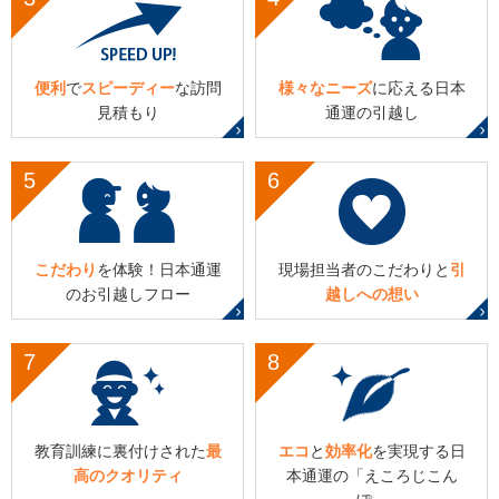
便利
で
スピーディー
な
訪問
様々なニーズ
に応える
日本
見積もり
通運の引越し
5
6
こだわり
を体験！
日本通運
現場担当者のこだわり
と
引
のお引越しフロー
越しへの想い
7
8
教育訓練に裏付けされた
最
エコ
と
効率化
を実現する
日
高のクオリティ
本通運の「えころじこん