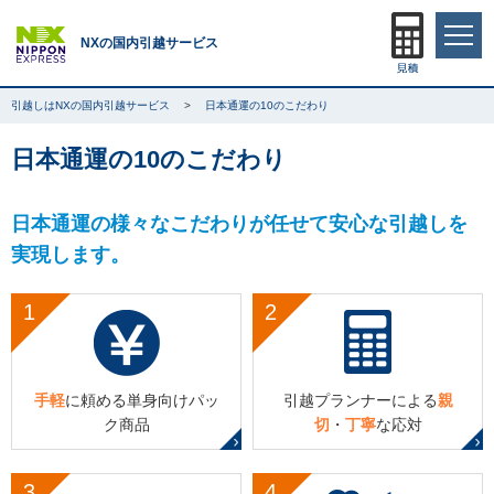
NXの国内引越サービス
引越しはNXの国内引越サービス
日本通運の10のこだわり
日本通運の10のこだわり
日本通運の様々なこだわりが任せて安心な引越しを
実現します。
1
2
手軽
に頼める単身向け
パッ
引越プランナーによる
親
ク商品
切
・
丁寧
な応対
3
4