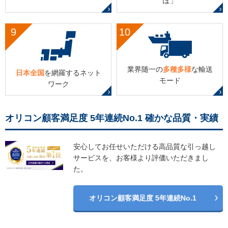
ぽ」
9
10
業界随一の
多種多様
な
輸送
日本全国
を網羅する
ネット
モード
ワーク
オリコン顧客満足度 5年連続No.1 確かな品質・実績
安心してお任せいただける高品質な引っ越し
サービスを、お客様より評価いただきまし
た。
オリコン顧客満足度 5年連続No.1