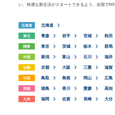
い。快適な新生活がスタートできるよう、全国でN
北海道
北海道
青森
岩手
宮城
秋田
東北
東京
茨城
栃木
群馬
関東
新潟
富山
石川
福井
中部
京都
大阪
三重
滋賀
近畿
鳥取
島根
岡山
広島
中国
徳島
香川
愛媛
高知
四国
福岡
佐賀
長崎
大分
九州