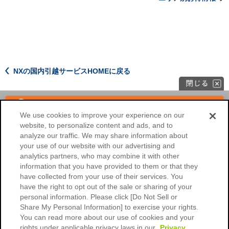
NXの国内引越サービスHOMEに戻る
ＮＸ引越ECOレール便のお見積もり
We use cookies to improve your experience on our
website, to personalize content and ads, and to
海外へのお引越し
法人のお客様
analyze our traffic. We may share information about
your use of our website with our advertising and
NXの国内引越サービスHOME
analytics partners, who may combine it with other
information that you have provided to them or that they
会社概要
ご利用環境
have collected from your use of their services. You
have the right to opt out of the sale or sharing of your
個人情報保護に関するご協力のお
個人情報保護について
願い
personal information. Please click [Do Not Sell or
Share My Personal Information] to exercise your rights.
標準引越運送約款
標準貨物自動車運送約款
You can read more about our use of cookies and your
rights under applicable privacy laws in our
Privacy