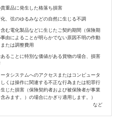
の貴重品に発生した格落ち損害
変化、弦のゆるみなどの自然に生じる不調
を含む電化製品などに生じたご契約期間（保険期
の事由によることが明らかでない原因不明の作動
、または調整費用
であることに特別な価値がある貨物の場合、損害
害
ュータシステムへのアクセスまたはコンピュータ
もしくは操作に関連する不正な行為または犯罪行
り生じた損害（保険契約者および被保険者が事業
を含みます。）の場合にかぎり適用します。）
など