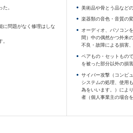
った。
美術品や骨とう品など
楽器類の音色・音質の
能に問題がなく修理はしな
オーディオ、パソコン
間）中の偶然かつ外来
す。
不良・故障による損害
ペアもの・セットもの
を被った部分以外の損
サイバー攻撃（コンピ
システムの処理、使用
為をいいます。）によ
者（個人事業主の場合