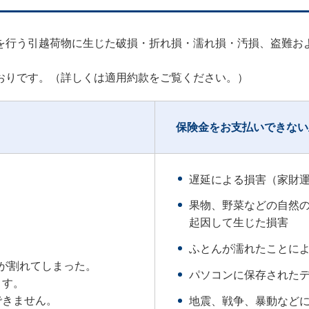
を行う引越荷物に生じた破損・折れ損・濡れ損・汚損、盗難お
。
おりです。（詳しくは適用約款をご覧ください。）
保険金をお支払いできない
遅延による損害（家財
果物、野菜などの自然
起因して生じた損害
ふとんが濡れたことに
が割れてしまった。
パソコンに保存された
ます。
できません。
地震、戦争、暴動など