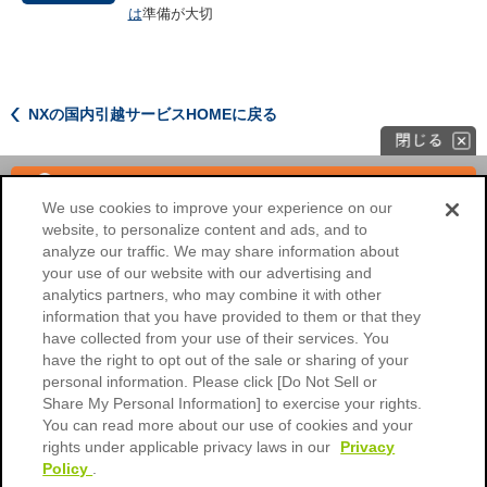
は
準備が大切
NXの国内引越サービスHOMEに戻る
単身
見積もり
We use cookies to improve your experience on our
website, to personalize content and ads, and to
海外へのお引越し
法人のお客様
analyze our traffic. We may share information about
your use of our website with our advertising and
NXの国内引越サービスHOME
analytics partners, who may combine it with other
information that you have provided to them or that they
会社概要
ご利用環境
have collected from your use of their services. You
have the right to opt out of the sale or sharing of your
個人情報保護に関するご協力のお
個人情報保護について
personal information. Please click [Do Not Sell or
願い
Share My Personal Information] to exercise your rights.
標準引越運送約款
標準貨物自動車運送約款
You can read more about our use of cookies and your
rights under applicable privacy laws in our
Privacy
引越荷物運送保険約款
引越荷物運送保険のご案内
Policy
.