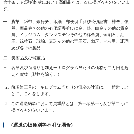
第十条 この運送約款において高価品とは、次に掲げるものをいいま
す。
一
貨幣、紙幣、銀行券、印紙、郵便切手及び公債証書、株券、債
券、商品券その他の有価証券並びに金、銀、白金その他の貴金
属、イリジウム、タングステンその他の稀金属、金剛石、紅
玉、緑柱石、琥珀、真珠その他の宝玉石、象牙、べっ甲、珊瑚
及び各その製品
二
美術品及び骨董品
三
容器及び荷造りを加え一キログラム当たりの価格が二万円を超
える貨物（動物を除く。）
前項第三号の一キログラム当たりの価格の計算は、一荷造りご
とに、これをします。
この運送約款において貴重品とは、第一項第一号及び第二号に
掲げるものをいいます。
（運送の扱種別等不明な場合）