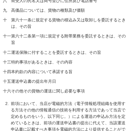
八
荷受人の氏名又は商号並びに住所及び電話番号
九
高価品については、貨物の種類及び価額
十
第六十一条に規定する貨物の積込み又は取卸しを委託するとき
は、その旨
十一
第六十二条第一項に規定する附帯業務を委託するときは、その
旨
十二
運送保険に付することを委託するときは、その旨
十三
特約事項があるときは、その内容
十四
本約款の内容について承諾する旨
十五
運送申込書の提出年月日
十六
その他その貨物の運送に関し必要な事項
前項において、当店が電磁的方法（電子情報処理組織を使用す
る方法その他の情報通信の技術を利用する方法であって当店で
定めるものをいう。以下同じ。）による運送の申込み方法を定
めているときは、前項の運送申込書の提出に代えて、当該運送
申込書に記載すべき事項を電磁的方法により提供することがで