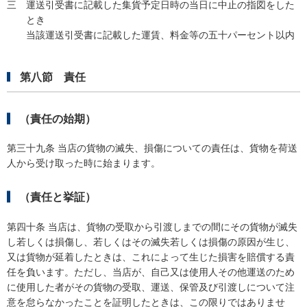
三
運送引受書に記載した集貨予定日時の当日に中止の指図をした
とき
当該運送引受書に記載した運賃、料金等の五十パーセント以内
第八節 責任
（責任の始期）
第三十九条 当店の貨物の滅失、損傷についての責任は、貨物を荷送
人から受け取った時に始まります。
（責任と挙証）
第四十条 当店は、貨物の受取から引渡しまでの間にその貨物が滅失
し若しくは損傷し、若しくはその滅失若しくは損傷の原因が生じ、
又は貨物が延着したときは、これによって生じた損害を賠償する責
任を負います。ただし、当店が、自己又は使用人その他運送のため
に使用した者がその貨物の受取、運送、保管及び引渡しについて注
意を怠らなかったことを証明したときは、この限りではありませ