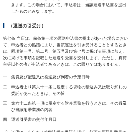
きます。この場合において、申込者は、当該運送申込書を提出
したものとみなします。
（運送の引受け）
第七条 当店は、前条第一項の運送申込書の提出があった場合におい
て、申込者との協議により、当該運送を引き受けることとするとき
は、同項第一号、第二号、第五号及び第七号に掲げる事項に加え、
次に掲げる事項を記載した運送引受書を交付します。ただし、真荷
主等以外の者が申込者であるときは、この限りではありません。
一
集貨及び配達又は発送及び到着の予定日時
二
申込者より第六十一条に規定する貨物の積込み又は取り卸しの
委託があったときは、その旨
三
第六十二条第一項に規定する附帯業務を行うときは、その旨及
び当該附帯業務の内容
四
運送引受書の交付年月日