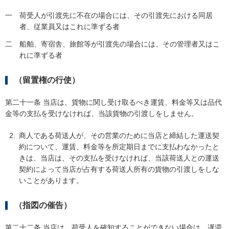
一
荷受人が引渡先に不在の場合には、その引渡先における同居
者、従業員又はこれに準ずる者
二
船舶、寄宿舎、旅館等が引渡先の場合には、その管理者又はこ
れに準ずる者
（留置権の行使）
第二十一条 当店は、貨物に関し受け取るべき運賃、料金等又は品代
金等の支払を受けなければ、当該貨物の引渡しをしません。
商人である荷送人が、その営業のために当店と締結した運送契
約について、運賃、料金等を所定期日までに支払わなかったと
きは、当店は、その支払を受けなければ、当該荷送人との運送
契約によって当店が占有する荷送人所有の貨物の引渡しをしな
いことがあります。
（指図の催告）
第二十二条 当店は、荷受人を確知することができない場合は、遅滞