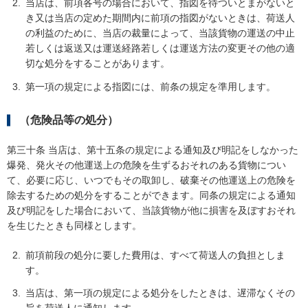
当店は、前項各号の場合において、指図を待ついとまがないと
き又は当店の定めた期間内に前項の指図がないときは、荷送人
の利益のために、当店の裁量によって、当該貨物の運送の中止
若しくは返送又は運送経路若しくは運送方法の変更その他の適
切な処分をすることがあります。
第一項の規定による指図には、前条の規定を準用します。
（危険品等の処分）
第三十条 当店は、第十五条の規定による通知及び明記をしなかった
爆発、発火その他運送上の危険を生ずるおそれのある貨物につい
て、必要に応じ、いつでもその取卸し、破棄その他運送上の危険を
除去するための処分をすることができます。同条の規定による通知
及び明記をした場合において、当該貨物が他に損害を及ぼすおそれ
を生じたときも同様とします。
前項前段の処分に要した費用は、すべて荷送人の負担としま
す。
当店は、第一項の規定による処分をしたときは、遅滞なくその
旨を荷送人に通知します。