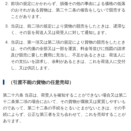
前項の規定にかかわらず、損傷その他の事由による価格の低落
のおそれがある貨物は、第二十二条の催告をしないで競売する
ことがあります。
当店は、前二項の規定により貨物の競売をしたときは、遅滞な
く、その旨を荷送人又は荷受人に対して通知します。
当店は、第一項又は第二項の規定により貨物の競売をしたとき
は、その代価の全部又は一部を運賃、料金等並びに指図の請求
及び競売に要した費用に充当し、不足があるときは、荷送人に
その支払いを請求し、余剰があるときは、これを荷送人に交付
し、又は供託します。
（引渡不能の貨物の任意売却）
第二十六条 当店は、荷受人を確知することができない場合又は第二
十二条第二項の場合において、その貨物が腐敗又は変質しやすいも
のであって、第二十二条の手続をとるいとまがないときは、その手
続によらず、公正な第三者を立ち会わせて、これを売却することが
あります。