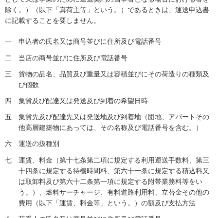
除く。）（以下「真荷主等」という。）であるときは、運送申込書
に記載することを要しません。
一
申込者の氏名又は商号並びに住所及び電話番号
二
当店の商号並びに住所及び電話番号
三
貨物の品名、品質及び重量又は容積並びにその荷造りの種類及
び個数
四
集貨及び配達又は発送及び到着の希望日時
五
集貨先及び配達先又は発送地及び到着地（団地、アパートその
他高層建築物にあっては、その名称及び電話番号を含む。）
六
運送の扱種別
七
運賃、料金（第十七条第二項に規定する利用運送手数料、第三
十四条に規定する待機時間料、第六十一条に規定する積込料又
は取卸料及び第六十二条第一項に規定する附帯業務料等をい
う。）、燃料サーチャージ、有料道路利用料、立替金その他の
費用（以下「運賃、料金等」という。）の額及び支払方法