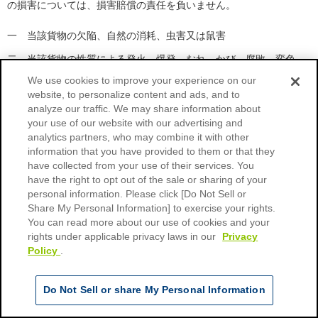
の損害については、損害賠償の責任を負いません。
一
当該貨物の欠陥、自然の消耗、虫害又は鼠害
二
当該貨物の性質による発火、爆発、むれ、かび、腐敗、変色、
さびその他これに類似する事由
We use cookies to improve your experience on our
website, to personalize content and ads, and to
三
同盟罷業、同盟怠業、社会的騒擾その他の事変又は強盗
analyze our traffic. We may share information about
四
不可抗力による火災
your use of our website with our advertising and
analytics partners, who may combine it with other
五
地震、津波、高潮、大水、暴風雨、地すべり、山崩れ等その他
information that you have provided to them or that they
の天災
have collected from your use of their services. You
have the right to opt out of the sale or sharing of your
六
法令又は公権力の発動による運送の差止め、開封、没収、差押
personal information. Please click [Do Not Sell or
え又は第三者への引渡し
Share My Personal Information] to exercise your rights.
You can read more about our use of cookies and your
七
荷送人又は荷受人の故意又は過失
rights under applicable privacy laws in our
Privacy
Policy
.
（高価品に対する特則）
単身
家族
第四十六条 高価品については、荷送人が申込みをするに当たり、そ
Do Not Sell or share My Personal Information
見積もり
見積もり
の種類及び価額を通知しなければ、当店は、その滅失、損傷又は延