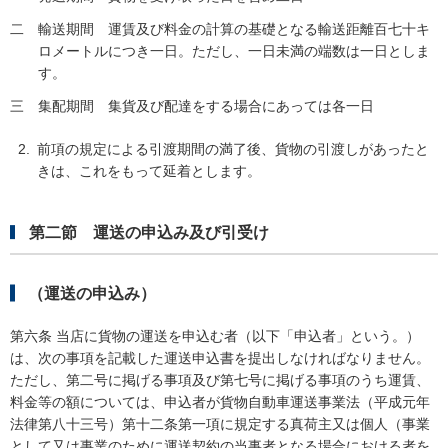
二
輸送期間 運賃及び料金の計算の基礎となる輸送距離百七十キ
ロメートルにつき一日。ただし、一日未満の端数は一日としま
す。
三
集配期間 集貨及び配達をする場合にあっては各一日
前項の規定による引渡期間の満了後、貨物の引渡しがあったと
きは、これをもって延着とします。
第二節 運送の申込み及び引受け
（運送の申込み）
第六条 当店に貨物の運送を申込む者（以下「申込者」という。）
は、次の事項を記載した運送申込書を提出しなければなりません。
ただし、第二号に掲げる事項及び第七号に掲げる事項のうち運賃、
料金等の額については、申込者が貨物自動車運送事業法（平成元年
法律第八十三号）第十二条第一項に規定する真荷主又は個人（事業
として又は事業のために運送契約の当事者となる場合における者を