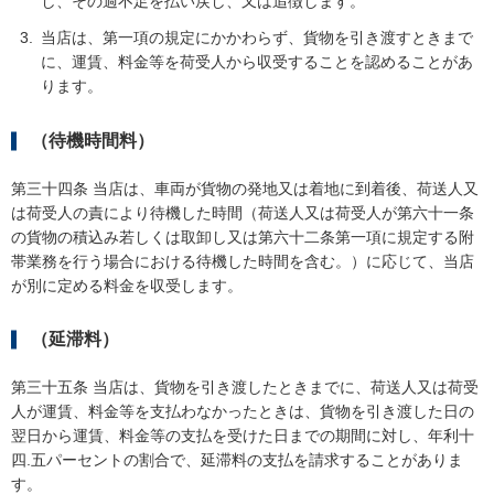
し、その過不足を払い戻し、又は追徴します。
当店は、第一項の規定にかかわらず、貨物を引き渡すときまで
に、運賃、料金等を荷受人から収受することを認めることがあ
ります。
（待機時間料）
第三十四条 当店は、車両が貨物の発地又は着地に到着後、荷送人又
は荷受人の責により待機した時間（荷送人又は荷受人が第六十一条
の貨物の積込み若しくは取卸し又は第六十二条第一項に規定する附
帯業務を行う場合における待機した時間を含む。）に応じて、当店
が別に定める料金を収受します。
（延滞料）
第三十五条 当店は、貨物を引き渡したときまでに、荷送人又は荷受
人が運賃、料金等を支払わなかったときは、貨物を引き渡した日の
翌日から運賃、料金等の支払を受けた日までの期間に対し、年利十
四.五パーセントの割合で、延滞料の支払を請求することがありま
す。