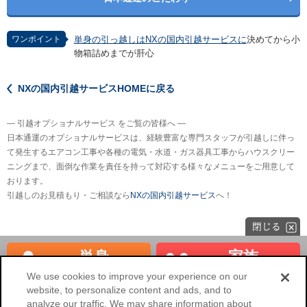
ワンポイント
単身の引っ越しはNXの国内引越サービスに
決めてから小
物箱詰めまでが肝心
NXの国内引越サービスHOMEに戻る
― 引越オプショナルサービス をご覧の皆様へ ―
日本通運のオプショナルサービスは、経験豊富な専門スタッフが引越しに伴っ
て発生するエアコン工事や各種の電気・水道・ガス器具工事からハウスクリー
ニングまで、面倒な作業を責任を持って対応する様々なメニューをご用意して
おります。
引越しのお見積もり・ご相談なら
NXの国内引越サービス
へ！
単身
家族
見積もり
見積もり
We use cookies to improve your experience on our
website, to personalize content and ads, and to
海外へのお引越し
法人のお客様
analyze our traffic. We may share information about