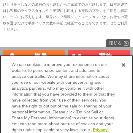
ひとり暮らしなどの単身のお引越しからご家族でのお引越しまで、日本通運で
はお客様のライフスタイルやご要望にお応えする複数のプランをご用意し幅広
いニーズにお応えします。単身パック積載シミュレーションでは、お持ちの荷
物を選ぶだけで単身パックの数を事前に確認することができます。ぜひご利用
ください。
単身
家族
見積もり
見積もり
We use cookies to improve your experience on our
website, to personalize content and ads, and to
海外へのお引越し
法人のお客様
analyze our traffic. We may share information about
your use of our website with our advertising and
NXの国内引越サービスHOME
analytics partners, who may combine it with other
information that you have provided to them or that they
会社概要
ご利用環境
have collected from your use of their services. You
have the right to opt out of the sale or sharing of your
個人情報保護に関するご協力のお
個人情報保護について
願い
personal information. Please click [Do Not Sell or
Share My Personal Information] to exercise your rights.
標準引越運送約款
標準貨物自動車運送約款
You can read more about our use of cookies and your
rights under applicable privacy laws in our
Privacy