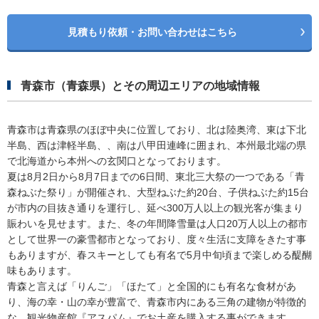
見積もり依頼・お問い合わせはこちら
青森市（青森県）とその周辺エリアの地域情報
青森市は青森県のほぼ中央に位置しており、北は陸奥湾、東は下北
半島、西は津軽半島、、南は八甲田連峰に囲まれ、本州最北端の県
で北海道から本州への玄関口となっております。
夏は8月2日から8月7日までの6日間、東北三大祭の一つである「青
森ねぶた祭り」が開催され、大型ねぶた約20台、子供ねぶた約15台
が市内の目抜き通りを運行し、延べ300万人以上の観光客が集まり
賑わいを見せます。また、冬の年間降雪量は人口20万人以上の都市
として世界一の豪雪都市となっており、度々生活に支障をきたす事
もありますが、春スキーとしても有名で5月中旬頃まで楽しめる醍醐
味もあります。
青森と言えば「りんご」「ほたて」と全国的にも有名な食材があ
り、海の幸・山の幸が豊富で、青森市内にある三角の建物が特徴的
な、観光物産館『アスパム』でお土産を購入する事ができます。