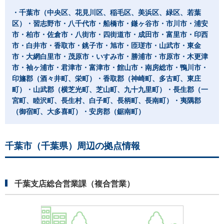
・千葉市（中央区、花見川区、稲毛区、美浜区、緑区、若葉
区）・習志野市・八千代市・船橋市・鎌ヶ谷市・市川市・浦安
市・柏市・佐倉市・八街市・四街道市・成田市・富里市・印西
市・白井市・香取市・銚子市・旭市・匝瑳市・山武市・東金
市・大網白里市・茂原市・いすみ市・勝浦市・市原市・木更津
市・袖ヶ浦市・君津市・富津市・館山市・南房総市・鴨川市・
印旛郡（酒々井町、栄町）・香取郡（神崎町、多古町、東庄
町）・山武郡（横芝光町、芝山町、九十九里町）・長生郡（一
宮町、睦沢町、長生村、白子町、長柄町、長南町）・夷隅郡
（御宿町、大多喜町）・安房郡（鋸南町）
千葉市（千葉県）周辺の拠点情報
千葉支店総合営業課（複合営業）