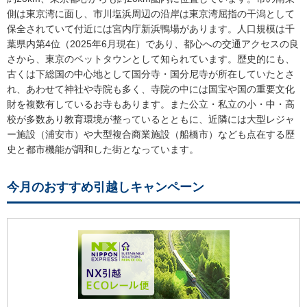
側は東京湾に面し、市川塩浜周辺の沿岸は東京湾屈指の干潟として
保全されていて付近には宮内庁新浜鴨場があります。人口規模は千
葉県内第4位（2025年6月現在）であり、都心への交通アクセスの良
さから、東京のベットタウンとして知られています。歴史的にも、
古くは下総国の中心地として国分寺・国分尼寺が所在していたとさ
れ、あわせて神社や寺院も多く、寺院の中には国宝や国の重要文化
財を複数有しているお寺もあります。また公立・私立の小・中・高
校が多数あり教育環境が整っているとともに、近隣には大型レジャ
ー施設（浦安市）や大型複合商業施設（船橋市）なども点在する歴
史と都市機能が調和した街となっています。
今月のおすすめ引越しキャンペーン