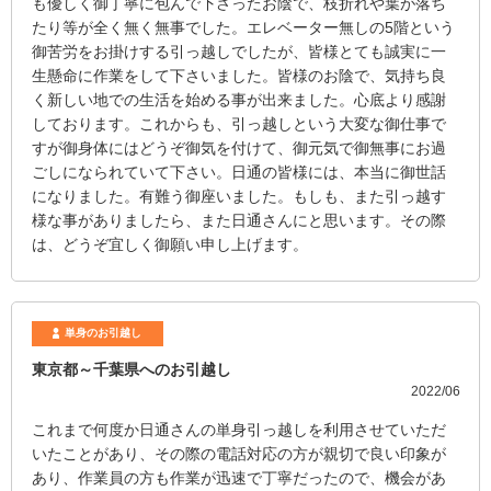
も優しく御丁寧に包んで下さったお陰で、枝折れや葉が落ち
たり等が全く無く無事でした。エレベーター無しの5階という
御苦労をお掛けする引っ越しでしたが、皆様とても誠実に一
生懸命に作業をして下さいました。皆様のお陰で、気持ち良
く新しい地での生活を始める事が出来ました。心底より感謝
しております。これからも、引っ越しという大変な御仕事で
すが御身体にはどうぞ御気を付けて、御元気で御無事にお過
ごしになられていて下さい。日通の皆様には、本当に御世話
になりました。有難う御座いました。もしも、また引っ越す
様な事がありましたら、また日通さんにと思います。その際
は、どうぞ宜しく御願い申し上げます。
単身のお引越し
東京都～千葉県へのお引越し
2022/06
これまで何度か日通さんの単身引っ越しを利用させていただ
いたことがあり、その際の電話対応の方が親切で良い印象が
あり、作業員の方も作業が迅速で丁寧だったので、機会があ