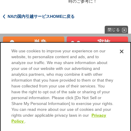
時のご参考に！
NXの国内引越サービスHOMEに戻る
単身
家族
見積もり
見積もり
We use cookies to improve your experience on our
website, to personalize content and ads, and to
海外へのお引越し
法人のお客様
analyze our traffic. We may share information about
your use of our website with our advertising and
NXの国内引越サービスHOME
analytics partners, who may combine it with other
information that you have provided to them or that they
会社概要
ご利用環境
have collected from your use of their services. You
have the right to opt out of the sale or sharing of your
個人情報保護に関するご協力のお
個人情報保護について
personal information. Please click [Do Not Sell or
願い
Share My Personal Information] to exercise your rights.
標準引越運送約款
標準貨物自動車運送約款
You can read more about our use of cookies and your
rights under applicable privacy laws in our
Privacy
引越荷物運送保険約款
引越荷物運送保険のご案内
Policy
.