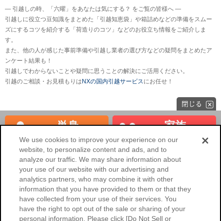
― 引越しの時、「六曜」をあなたは気にする？ をご覧の皆様へ ―
引越しに役立つ豆知識をまとめた「引越知恵袋」や箱詰めなどの準備をスムー
ズにするコツを紹介する「荷造りのコツ」などのお役立ち情報をご紹介しま
す。
また、他の人が感じた事前準備や引越し業者の選び方などの疑問をまとめたア
ンケート結果も！
引越しでわからないことや疑問に思うことの解決にご活用ください。
引越のご相談・お見積もりは
NXの国内引越サービス
にお任せ！
単身
家族
見積もり
見積もり
We use cookies to improve your experience on our
website, to personalize content and ads, and to
海外へのお引越し
法人のお客様
analyze our traffic. We may share information about
your use of our website with our advertising and
NXの国内引越サービスHOME
analytics partners, who may combine it with other
information that you have provided to them or that they
会社概要
ご利用環境
have collected from your use of their services. You
have the right to opt out of the sale or sharing of your
個人情報保護に関するご協力のお
個人情報保護について
personal information. Please click [Do Not Sell or
願い