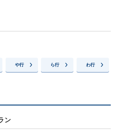
や行
ら行
わ行
ラン