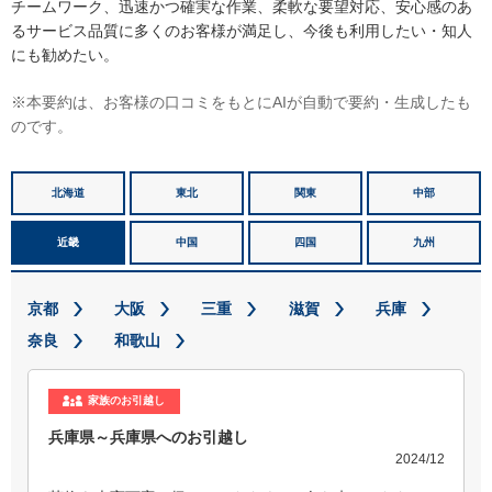
チームワーク、迅速かつ確実な作業、柔軟な要望対応、安心感のあ
るサービス品質に多くのお客様が満足し、今後も利用したい・知人
にも勧めたい。
※本要約は、お客様の口コミをもとにAIが自動で要約・生成したも
のです。
北海道
東北
関東
中部
近畿
中国
四国
九州
京都
大阪
三重
滋賀
兵庫
奈良
和歌山
家族のお引越し
兵庫県～兵庫県へのお引越し
2024/12