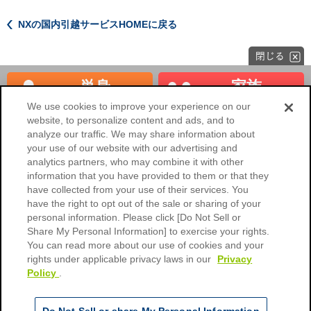
NXの国内引越サービスHOMEに戻る
単身
家族
見積もり
見積もり
We use cookies to improve your experience on our
website, to personalize content and ads, and to
海外へのお引越し
法人のお客様
analyze our traffic. We may share information about
your use of our website with our advertising and
NXの国内引越サービスHOME
analytics partners, who may combine it with other
information that you have provided to them or that they
会社概要
ご利用環境
have collected from your use of their services. You
have the right to opt out of the sale or sharing of your
個人情報保護に関するご協力のお
個人情報保護について
願い
personal information. Please click [Do Not Sell or
Share My Personal Information] to exercise your rights.
標準引越運送約款
標準貨物自動車運送約款
You can read more about our use of cookies and your
rights under applicable privacy laws in our
Privacy
引越荷物運送保険約款
引越荷物運送保険のご案内
Policy
.