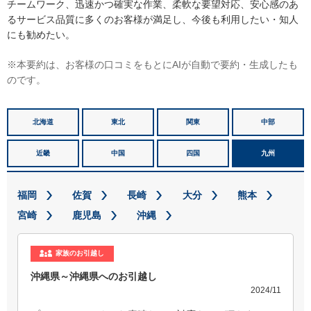
チームワーク、迅速かつ確実な作業、柔軟な要望対応、安心感のあ
るサービス品質に多くのお客様が満足し、今後も利用したい・知人
にも勧めたい。
※本要約は、お客様の口コミをもとにAIが自動で要約・生成したも
のです。
北海道
東北
関東
中部
近畿
中国
四国
九州
福岡
佐賀
長崎
大分
熊本
宮崎
鹿児島
沖縄
家族のお引越し
沖縄県～沖縄県へのお引越し
2024/11