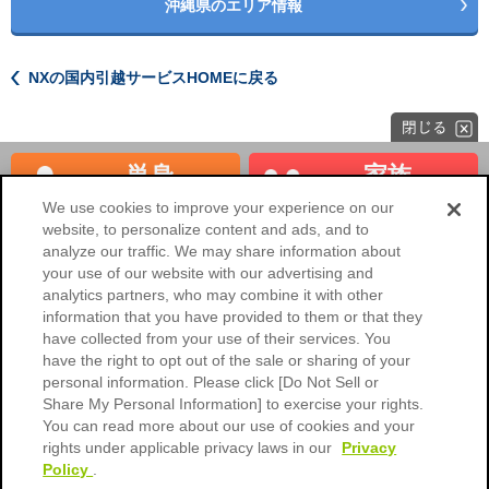
沖縄県のエリア情報
NXの国内引越サービスHOMEに戻る
単身
家族
見積もり
見積もり
We use cookies to improve your experience on our
website, to personalize content and ads, and to
海外へのお引越し
法人のお客様
analyze our traffic. We may share information about
your use of our website with our advertising and
NXの国内引越サービスHOME
analytics partners, who may combine it with other
information that you have provided to them or that they
会社概要
ご利用環境
have collected from your use of their services. You
have the right to opt out of the sale or sharing of your
個人情報保護に関するご協力のお
個人情報保護について
願い
personal information. Please click [Do Not Sell or
Share My Personal Information] to exercise your rights.
標準引越運送約款
標準貨物自動車運送約款
You can read more about our use of cookies and your
rights under applicable privacy laws in our
Privacy
引越荷物運送保険約款
引越荷物運送保険のご案内
Policy
.